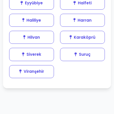
Eyyübiye
Halfeti
Haliliye
Harran
Hilvan
Karaköprü
Siverek
Suruç
Viranşehir