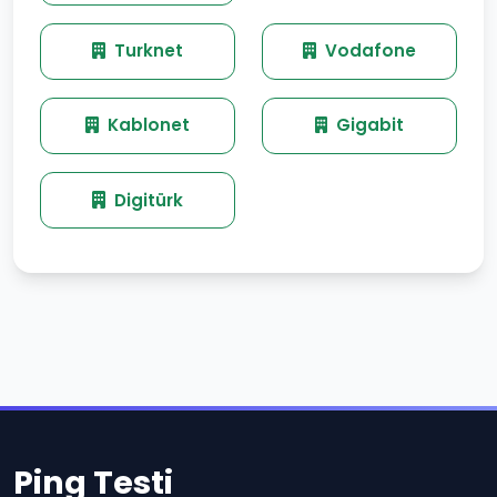
Turknet
Vodafone
Kablonet
Gigabit
Digitürk
Ping Testi