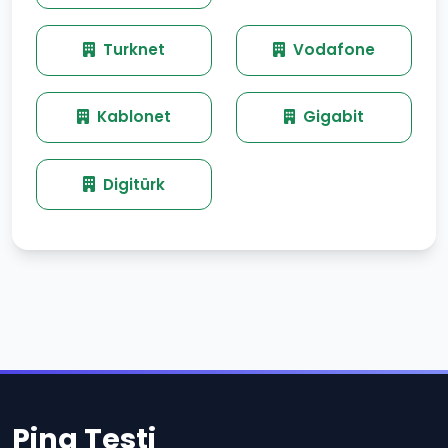
Turknet
Vodafone
Kablonet
Gigabit
Digitürk
Ping Testi