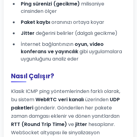
Ping sürenizi (gecikme)
milisaniye
cinsinden ölçer
Paket kaybı
oranınızı ortaya koyar
Jitter
değerini belirler (dalgalı gecikme)
İnternet bağlantınızın
oyun, video
konferans ve yayıncılık
gibi uygulamalara
uygunluğunu analiz eder
Nasıl Çalışır?
Klasik ICMP ping yöntemlerinden farklı olarak,
bu sistem
WebRTC veri kanalı
üzerinden
UDP
paketleri
gönderir. Gönderilen her pakete
zaman damgası eklenir ve dönen yanıtlardan
RTT (Round Trip Time)
ve
jitter
hesaplanır.
WebSocket altyapısı ile sinyalizasyon