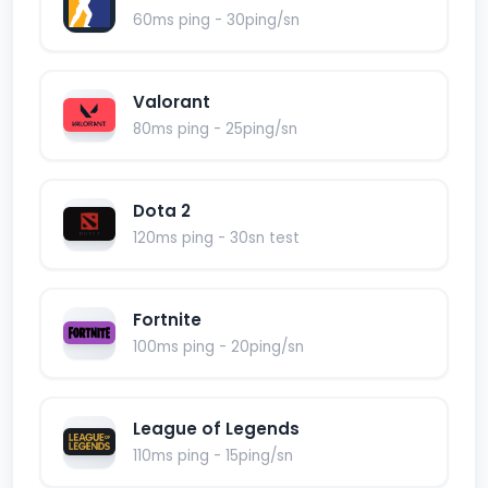
60ms ping - 30ping/sn
Valorant
80ms ping - 25ping/sn
Dota 2
120ms ping - 30sn test
Fortnite
100ms ping - 20ping/sn
League of Legends
110ms ping - 15ping/sn