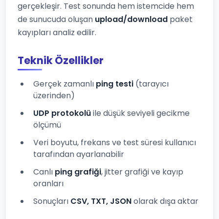
gerçekleşir. Test sonunda hem istemcide hem
de sunucuda oluşan
upload/download
paket
kayıpları analiz edilir.
Teknik Özellikler
Gerçek zamanlı
ping testi
(tarayıcı
üzerinden)
UDP protokolü
ile düşük seviyeli gecikme
ölçümü
Veri boyutu, frekans ve test süresi kullanıcı
tarafından ayarlanabilir
Canlı
ping grafiği
, jitter grafiği ve kayıp
oranları
Sonuçları
CSV, TXT, JSON
olarak dışa aktar