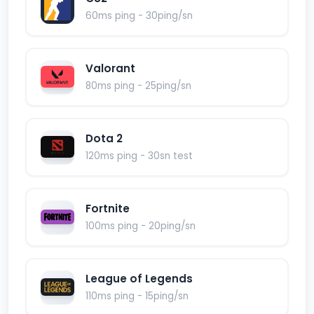
60ms ping - 30ping/sn
Valorant
80ms ping - 25ping/sn
Dota 2
120ms ping - 30sn test
Fortnite
100ms ping - 20ping/sn
League of Legends
110ms ping - 15ping/sn