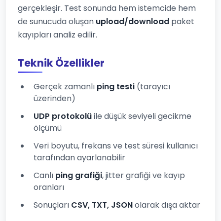
gerçekleşir. Test sonunda hem istemcide hem
de sunucuda oluşan
upload/download
paket
kayıpları analiz edilir.
Teknik Özellikler
Gerçek zamanlı
ping testi
(tarayıcı
üzerinden)
UDP protokolü
ile düşük seviyeli gecikme
ölçümü
Veri boyutu, frekans ve test süresi kullanıcı
tarafından ayarlanabilir
Canlı
ping grafiği
, jitter grafiği ve kayıp
oranları
Sonuçları
CSV, TXT, JSON
olarak dışa aktar