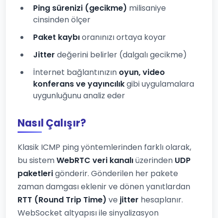
Ping sürenizi (gecikme)
milisaniye
cinsinden ölçer
Paket kaybı
oranınızı ortaya koyar
Jitter
değerini belirler (dalgalı gecikme)
İnternet bağlantınızın
oyun, video
konferans ve yayıncılık
gibi uygulamalara
uygunluğunu analiz eder
Nasıl Çalışır?
Klasik ICMP ping yöntemlerinden farklı olarak,
bu sistem
WebRTC veri kanalı
üzerinden
UDP
paketleri
gönderir. Gönderilen her pakete
zaman damgası eklenir ve dönen yanıtlardan
RTT (Round Trip Time)
ve
jitter
hesaplanır.
WebSocket altyapısı ile sinyalizasyon