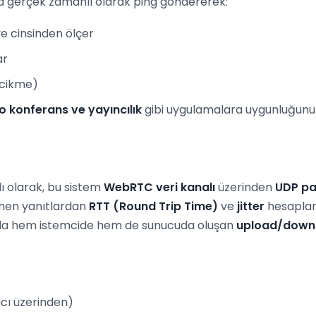
ya gerçek zamanlı olarak ping göndererek:
ye cinsinden ölçer
ar
ecikme)
o konferans ve yayıncılık
gibi uygulamalara uygunluğunu 
ı olarak, bu sistem
WebRTC veri kanalı
üzerinden
UDP pa
nen yanıtlardan
RTT (Round Trip Time)
ve
jitter
hesaplanı
unda hem istemcide hem de sunucuda oluşan
upload/down
cı üzerinden)