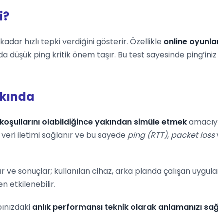
i?
adar hızlı tepki verdiğini gösterir. Özellikle
online oyunla
da düşük ping kritik önem taşır. Bu test sayesinde ping’in
kkında
koşullarını olabildiğince yakından simüle etmek
amacıyla
veri iletimi sağlanır ve bu sayede
ping (RTT)
,
packet loss
ır ve sonuçlar; kullanılan cihaz, arka planda çalışan uygu
 etkilenebilir.
pınızdaki
anlık performansı teknik olarak anlamanızı sağ