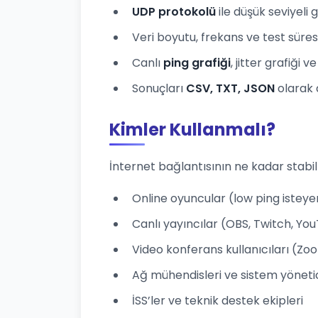
UDP protokolü
ile düşük seviyeli
Veri boyutu, frekans ve test süresi
Canlı
ping grafiği
, jitter grafiği 
Sonuçları
CSV, TXT, JSON
olarak 
Kimler Kullanmalı?
İnternet bağlantısının ne kadar stabi
Online oyuncular (low ping isteye
Canlı yayıncılar (OBS, Twitch, Yo
Video konferans kullanıcıları (Z
Ağ mühendisleri ve sistem yönetic
İSS’ler ve teknik destek ekipleri