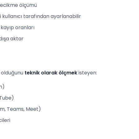
 gecikme ölçümü
 kullanıcı tarafından ayarlanabilir
ve kayıp oranları
dışa aktar
l olduğunu
teknik olarak ölçmek
isteyen:
n)
uTube)
oom, Teams, Meet)
ileri