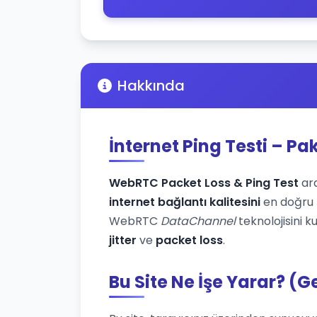
Hakkında
İnternet Ping Testi – Pa
WebRTC Packet Loss & Ping Test
ara
internet bağlantı kalitesini
en doğru ş
WebRTC
DataChannel
teknolojisini k
jitter
ve
packet loss
.
Bu Site Ne İşe Yarar? (G