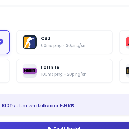
CS2
60ms ping - 30ping/sn
Fortnite
100ms ping - 20ping/sn
:
100
Toplam veri kullanımı:
9.9 KB
Testi Başlat