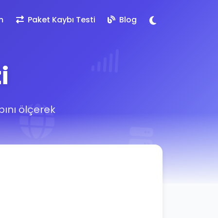
m
Paket Kaybı Testi
Blog
i
bını ölçerek