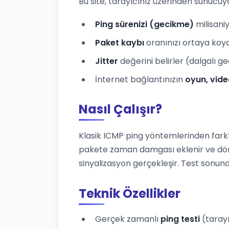
Bu site, tarayıcınız üzerinden sunucu
Ping sürenizi (gecikme)
milisani
Paket kaybı
oranınızı ortaya koy
Jitter
değerini belirler (dalgalı g
İnternet bağlantınızın
oyun, vide
Nasıl Çalışır?
Klasik ICMP ping yöntemlerinden farkl
pakete zaman damgası eklenir ve dö
sinyalizasyon gerçekleşir. Test son
Teknik Özellikler
Gerçek zamanlı
ping testi
(tarayı