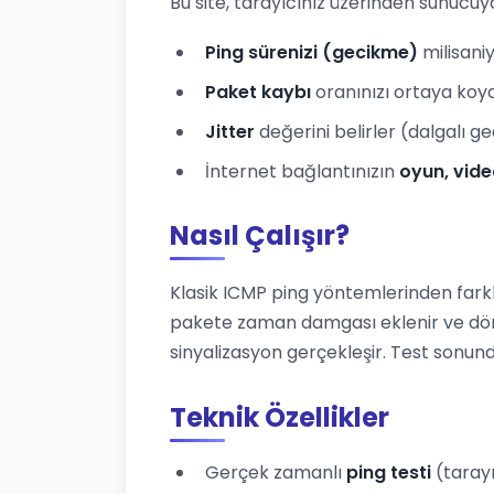
Bu site, tarayıcınız üzerinden sunucu
Ping sürenizi (gecikme)
milisani
Paket kaybı
oranınızı ortaya koy
Jitter
değerini belirler (dalgalı g
İnternet bağlantınızın
oyun, vide
Nasıl Çalışır?
Klasik ICMP ping yöntemlerinden farkl
pakete zaman damgası eklenir ve dö
sinyalizasyon gerçekleşir. Test son
Teknik Özellikler
Gerçek zamanlı
ping testi
(tarayı