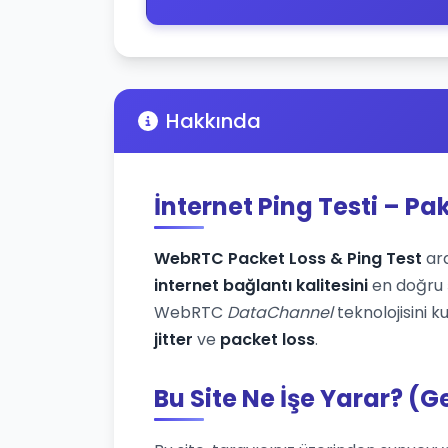
Hakkında
İnternet Ping Testi – Pa
WebRTC Packet Loss & Ping Test
ara
internet bağlantı kalitesini
en doğru ş
WebRTC
DataChannel
teknolojisini k
jitter
ve
packet loss
.
Bu Site Ne İşe Yarar? (G