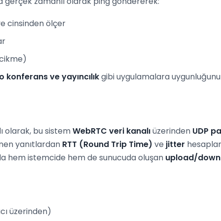
ya gerçek zamanlı olarak ping göndererek:
ye cinsinden ölçer
ar
ecikme)
o konferans ve yayıncılık
gibi uygulamalara uygunluğunu 
ı olarak, bu sistem
WebRTC veri kanalı
üzerinden
UDP pa
nen yanıtlardan
RTT (Round Trip Time)
ve
jitter
hesaplanı
unda hem istemcide hem de sunucuda oluşan
upload/down
cı üzerinden)