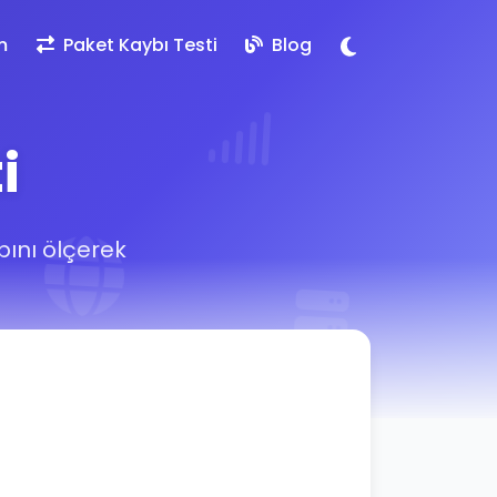
m
Paket Kaybı Testi
Blog
i
bını ölçerek