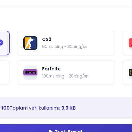
CS2
60ms ping - 30ping/sn
Fortnite
100ms ping - 20ping/sn
:
100
Toplam veri kullanımı:
9.9 KB
Testi Başlat