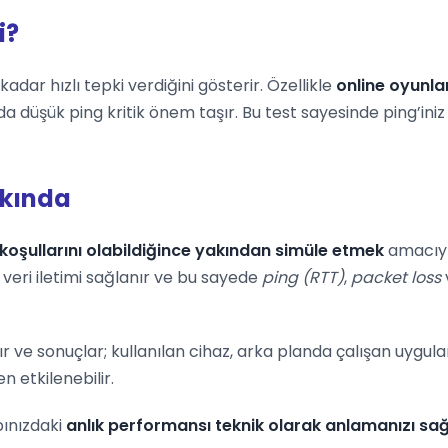
i?
adar hızlı tepki verdiğini gösterir. Özellikle
online oyunla
da düşük ping kritik önem taşır. Bu test sayesinde ping’in
kkında
koşullarını olabildiğince yakından simüle etmek
amacıyla
veri iletimi sağlanır ve bu sayede
ping (RTT)
,
packet loss
ır ve sonuçlar; kullanılan cihaz, arka planda çalışan uygu
 etkilenebilir.
pınızdaki
anlık performansı teknik olarak anlamanızı sağ