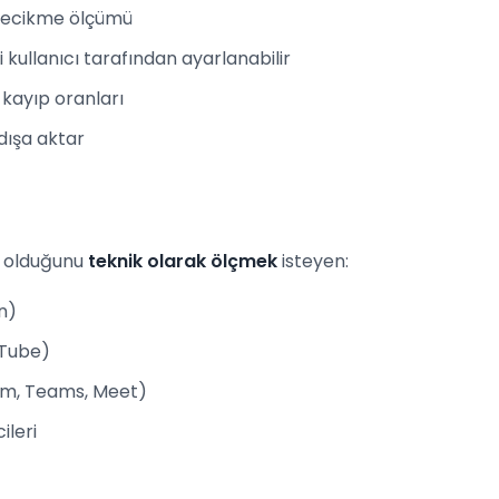
 gecikme ölçümü
 kullanıcı tarafından ayarlanabilir
ve kayıp oranları
dışa aktar
l olduğunu
teknik olarak ölçmek
isteyen:
n)
uTube)
oom, Teams, Meet)
ileri