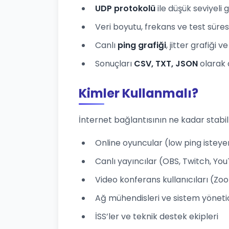
UDP protokolü
ile düşük seviyeli
Veri boyutu, frekans ve test süresi
Canlı
ping grafiği
, jitter grafiği 
Sonuçları
CSV, TXT, JSON
olarak 
Kimler Kullanmalı?
İnternet bağlantısının ne kadar stabi
Online oyuncular (low ping isteye
Canlı yayıncılar (OBS, Twitch, Yo
Video konferans kullanıcıları (Z
Ağ mühendisleri ve sistem yönetic
İSS’ler ve teknik destek ekipleri