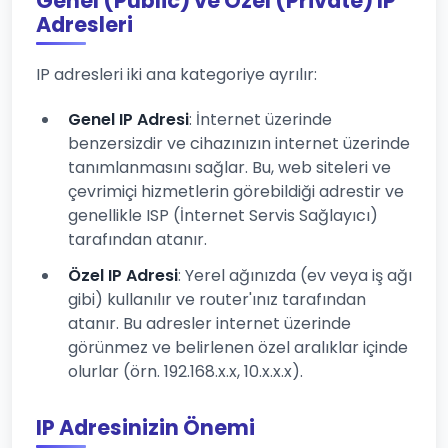
Genel (Public) ve Özel (Private) IP
Adresleri
IP adresleri iki ana kategoriye ayrılır:
Genel IP Adresi
: İnternet üzerinde
benzersizdir ve cihazınızın internet üzerinde
tanımlanmasını sağlar. Bu, web siteleri ve
çevrimiçi hizmetlerin görebildiği adrestir ve
genellikle ISP (İnternet Servis Sağlayıcı)
tarafından atanır.
Özel IP Adresi
: Yerel ağınızda (ev veya iş ağı
gibi) kullanılır ve router'ınız tarafından
atanır. Bu adresler internet üzerinde
görünmez ve belirlenen özel aralıklar içinde
olurlar (örn. 192.168.x.x, 10.x.x.x).
IP Adresinizin Önemi