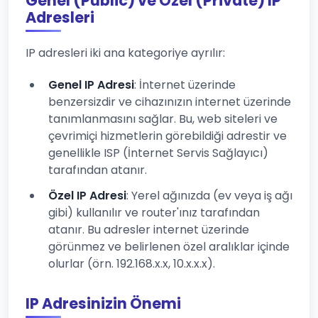
Genel (Public) ve Özel (Private) IP
Adresleri
IP adresleri iki ana kategoriye ayrılır:
Genel IP Adresi
: İnternet üzerinde
benzersizdir ve cihazınızın internet üzerinde
tanımlanmasını sağlar. Bu, web siteleri ve
çevrimiçi hizmetlerin görebildiği adrestir ve
genellikle ISP (İnternet Servis Sağlayıcı)
tarafından atanır.
Özel IP Adresi
: Yerel ağınızda (ev veya iş ağı
gibi) kullanılır ve router'ınız tarafından
atanır. Bu adresler internet üzerinde
görünmez ve belirlenen özel aralıklar içinde
olurlar (örn. 192.168.x.x, 10.x.x.x).
IP Adresinizin Önemi