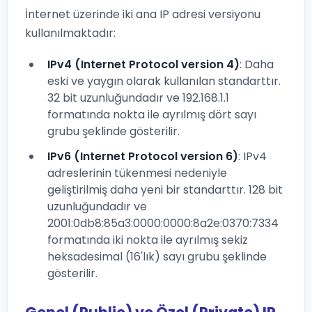
İnternet üzerinde iki ana IP adresi versiyonu
kullanılmaktadır:
IPv4 (Internet Protocol version 4)
: Daha
eski ve yaygın olarak kullanılan standarttır.
32 bit uzunluğundadır ve 192.168.1.1
formatında nokta ile ayrılmış dört sayı
grubu şeklinde gösterilir.
IPv6 (Internet Protocol version 6)
: IPv4
adreslerinin tükenmesi nedeniyle
geliştirilmiş daha yeni bir standarttır. 128 bit
uzunluğundadır ve
2001:0db8:85a3:0000:0000:8a2e:0370:7334
formatında iki nokta ile ayrılmış sekiz
heksadesimal (16'lık) sayı grubu şeklinde
gösterilir.