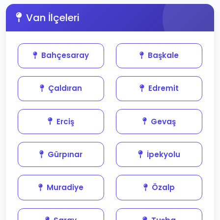
Van İlçeleri
Bahçesaray
Başkale
Çaldıran
Edremit
Erciş
Gevaş
Gürpınar
İpekyolu
Muradiye
Özalp