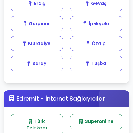
Erciş
Gevaş
Gürpınar
İpekyolu
Muradiye
Özalp
Saray
Tuşba
Edremit - İnternet Sağlayıcılar
Türk
Superonline
Telekom