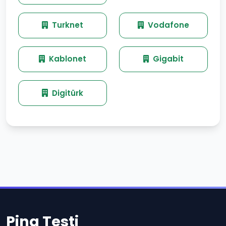
Turknet
Vodafone
Kablonet
Gigabit
Digitürk
Ping Testi