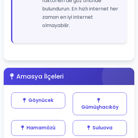
faktörleri de göz önünde
bulundurun. En hızlı internet her
zaman en iyi internet
olmayabilir.
Amasya İlçeleri
Göynücek
Gümüşhacıköy
Hamamözü
Suluova