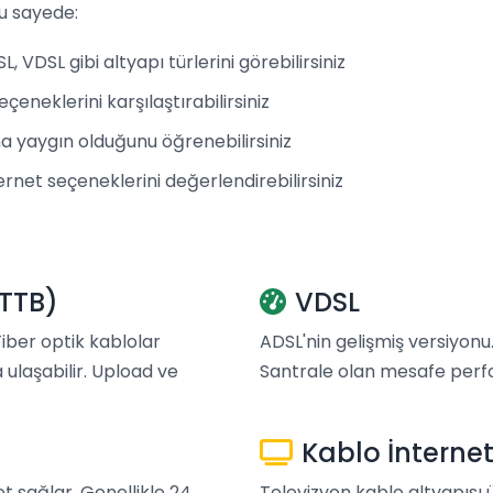
u sayede:
 VDSL gibi altyapı türlerini görebilirsiniz
çeneklerini karşılaştırabilirsiniz
 yaygın olduğunu öğrenebilirsiniz
rnet seçeneklerini değerlendirebilirsiniz
FTTB)
VDSL
 Fiber optik kablolar
ADSL'nin gelişmiş versiyonu.
 ulaşabilir. Upload ve
Santrale olan mesafe perfo
Kablo İnterne
et sağlar. Genellikle 24
Televizyon kablo altyapısı 