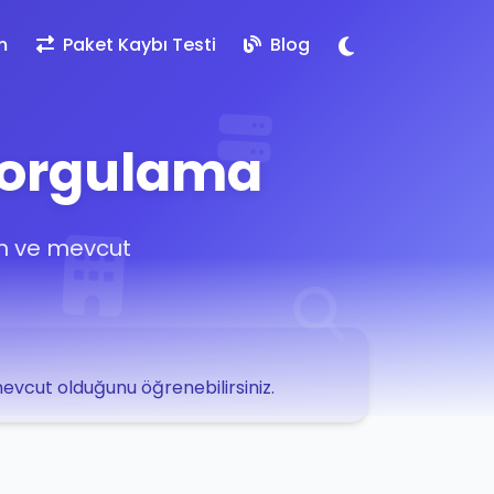
m
Paket Kaybı Testi
Blog
Sorgulama
ın ve mevcut
 mevcut olduğunu öğrenebilirsiniz.