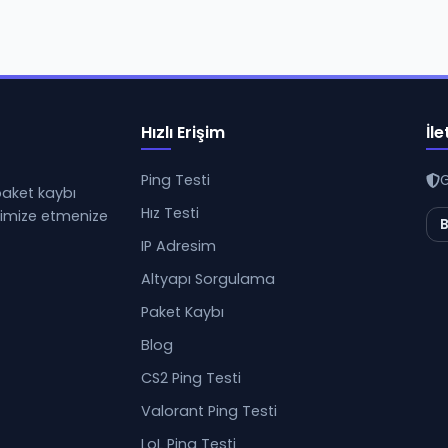
Hızlı Erişim
İle
Ping Testi
G
 paket kaybı
Hız Testi
ptimize etmenize
B
IP Adresim
Altyapı Sorgulama
Paket Kaybı
Blog
CS2 Ping Testi
Valorant Ping Testi
LoL Ping Testi