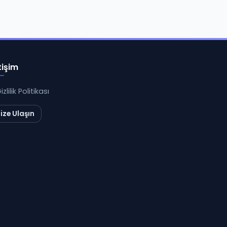
tişim
izlilik Politikası
ize Ulaşın