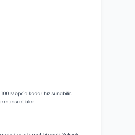
 100 Mbps'e kadar hız sunabilir.
rmansı etkiler.
t
üzerinden internet hizmeti. Yüksek