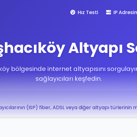
Hız Testi
IP Adresi
acıköy Altyapı 
y bölgesinde internet altyapısını sorgulay
sağlayıcıları keşfedin.
yıcılarının (ISP) fiber, ADSL veya diğer altyapı türlerinin