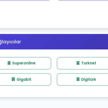
layıcılar
Superonline
Turknet
Gigabit
Digitürk