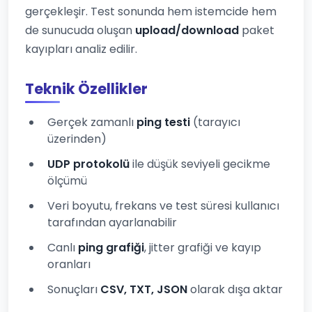
gerçekleşir. Test sonunda hem istemcide hem
de sunucuda oluşan
upload/download
paket
kayıpları analiz edilir.
Teknik Özellikler
Gerçek zamanlı
ping testi
(tarayıcı
üzerinden)
UDP protokolü
ile düşük seviyeli gecikme
ölçümü
Veri boyutu, frekans ve test süresi kullanıcı
tarafından ayarlanabilir
Canlı
ping grafiği
, jitter grafiği ve kayıp
oranları
Sonuçları
CSV, TXT, JSON
olarak dışa aktar