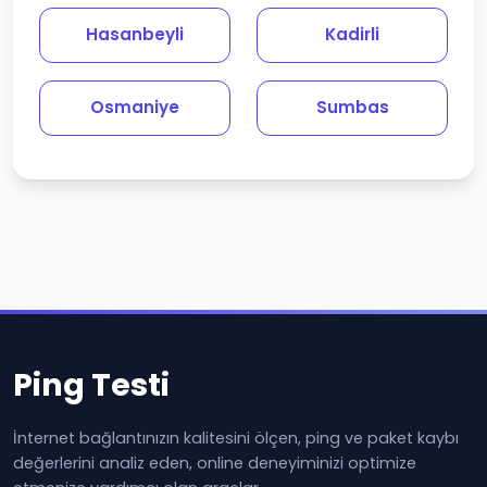
Hasanbeyli
Kadirli
Osmaniye
Sumbas
Ping Testi
İnternet bağlantınızın kalitesini ölçen, ping ve paket kaybı
değerlerini analiz eden, online deneyiminizi optimize