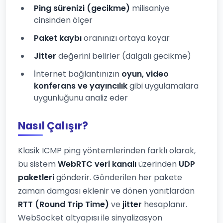
Ping sürenizi (gecikme)
milisaniye
cinsinden ölçer
Paket kaybı
oranınızı ortaya koyar
Jitter
değerini belirler (dalgalı gecikme)
İnternet bağlantınızın
oyun, video
konferans ve yayıncılık
gibi uygulamalara
uygunluğunu analiz eder
Nasıl Çalışır?
Klasik ICMP ping yöntemlerinden farklı olarak,
bu sistem
WebRTC veri kanalı
üzerinden
UDP
paketleri
gönderir. Gönderilen her pakete
zaman damgası eklenir ve dönen yanıtlardan
RTT (Round Trip Time)
ve
jitter
hesaplanır.
WebSocket altyapısı ile sinyalizasyon