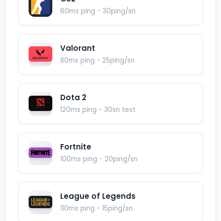
60ms ping - 30ping/sn
Valorant
80ms ping - 25ping/sn
Dota 2
120ms ping - 30sn test
Fortnite
100ms ping - 20ping/sn
League of Legends
110ms ping - 15ping/sn