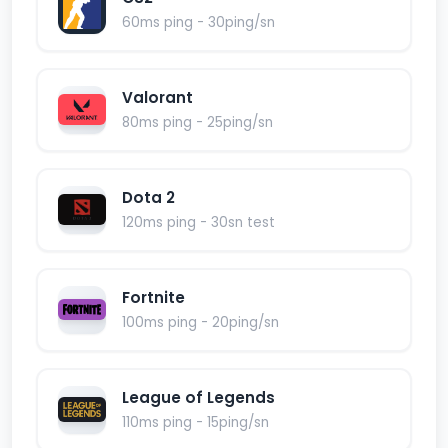
60ms ping - 30ping/sn
Valorant
80ms ping - 25ping/sn
Dota 2
120ms ping - 30sn test
Fortnite
100ms ping - 20ping/sn
League of Legends
110ms ping - 15ping/sn