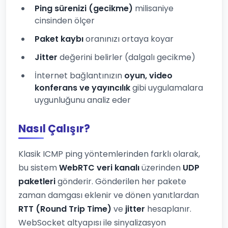
Ping sürenizi (gecikme)
milisaniye
cinsinden ölçer
Paket kaybı
oranınızı ortaya koyar
Jitter
değerini belirler (dalgalı gecikme)
İnternet bağlantınızın
oyun, video
konferans ve yayıncılık
gibi uygulamalara
uygunluğunu analiz eder
Nasıl Çalışır?
Klasik ICMP ping yöntemlerinden farklı olarak,
bu sistem
WebRTC veri kanalı
üzerinden
UDP
paketleri
gönderir. Gönderilen her pakete
zaman damgası eklenir ve dönen yanıtlardan
RTT (Round Trip Time)
ve
jitter
hesaplanır.
WebSocket altyapısı ile sinyalizasyon