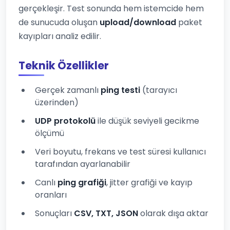
gerçekleşir. Test sonunda hem istemcide hem
de sunucuda oluşan
upload/download
paket
kayıpları analiz edilir.
Teknik Özellikler
Gerçek zamanlı
ping testi
(tarayıcı
üzerinden)
UDP protokolü
ile düşük seviyeli gecikme
ölçümü
Veri boyutu, frekans ve test süresi kullanıcı
tarafından ayarlanabilir
Canlı
ping grafiği
, jitter grafiği ve kayıp
oranları
Sonuçları
CSV, TXT, JSON
olarak dışa aktar