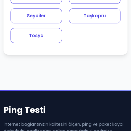
Seydiler
Taşköprü
Tosya
Ping Testi
İnternet bağlantınızın kalitesini ölçen, ping ve paket kaybı