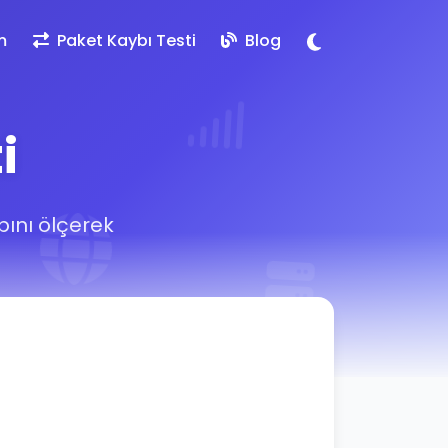
m
Paket Kaybı Testi
Blog
i
bını ölçerek