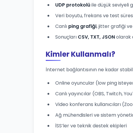
UDP protokolü
ile düşük seviyeli
Veri boyutu, frekans ve test süresi
Canlı
ping grafiği
, jitter grafiği 
Sonuçları
CSV, TXT, JSON
olarak 
Kimler Kullanmalı?
İnternet bağlantısının ne kadar stabi
Online oyuncular (low ping isteye
Canlı yayıncılar (OBS, Twitch, Yo
Video konferans kullanıcıları (Z
Ağ mühendisleri ve sistem yönetic
İSS’ler ve teknik destek ekipleri