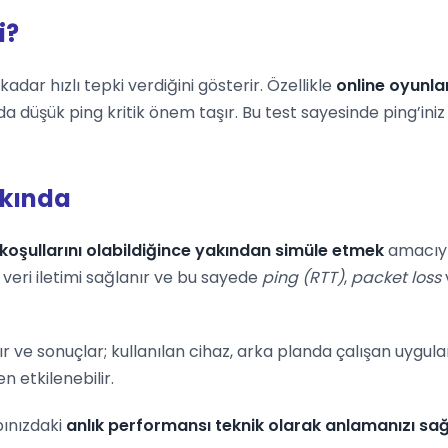
i?
adar hızlı tepki verdiğini gösterir. Özellikle
online oyunla
da düşük ping kritik önem taşır. Bu test sayesinde ping’in
kkında
koşullarını olabildiğince yakından simüle etmek
amacıyla
veri iletimi sağlanır ve bu sayede
ping (RTT)
,
packet loss
ır ve sonuçlar; kullanılan cihaz, arka planda çalışan uygu
 etkilenebilir.
pınızdaki
anlık performansı teknik olarak anlamanızı sağ