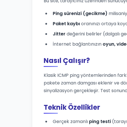
Bu site, tarayıcınız üzerinden sunucu
Ping sürenizi (gecikme)
milisani
Paket kaybı
oranınızı ortaya koy
Jitter
değerini belirler (dalgalı g
İnternet bağlantınızın
oyun, vide
Nasıl Çalışır?
Klasik ICMP ping yöntemlerinden farkl
pakete zaman damgası eklenir ve dö
sinyalizasyon gerçekleşir. Test son
Teknik Özellikler
Gerçek zamanlı
ping testi
(tarayı