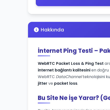
Hakkında
İnternet Ping Testi – Pa
WebRTC Packet Loss & Ping Test
ara
internet bağlantı kalitesini
en doğru ş
WebRTC
DataChannel
teknolojisini k
jitter
ve
packet loss
.
Bu Site Ne İşe Yarar? (G