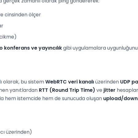
ya gerçek zamanlı olarak ping göndererek:
ye cinsinden ölçer
ar
ecikme)
o konferans ve yayıncılık
gibi uygulamalara uygunluğunu 
ı olarak, bu sistem
WebRTC veri kanalı
üzerinden
UDP pa
nen yanıtlardan
RTT (Round Trip Time)
ve
jitter
hesaplanı
unda hem istemcide hem de sunucuda oluşan
upload/down
cı üzerinden)