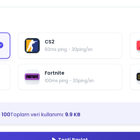
CS2
60ms ping - 30ping/sn
Fortnite
100ms ping - 20ping/sn
:
100
Toplam veri kullanımı:
9.9 KB
Testi Başlat