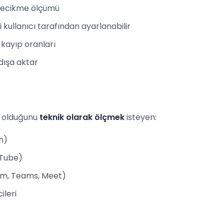
 gecikme ölçümü
 kullanıcı tarafından ayarlanabilir
ve kayıp oranları
dışa aktar
l olduğunu
teknik olarak ölçmek
isteyen:
n)
uTube)
oom, Teams, Meet)
ileri