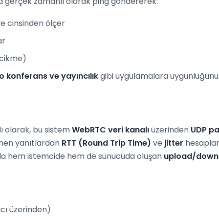
ya gerçek zamanlı olarak ping göndererek:
ye cinsinden ölçer
ar
ecikme)
o konferans ve yayıncılık
gibi uygulamalara uygunluğunu 
ı olarak, bu sistem
WebRTC veri kanalı
üzerinden
UDP pa
nen yanıtlardan
RTT (Round Trip Time)
ve
jitter
hesaplanı
unda hem istemcide hem de sunucuda oluşan
upload/down
cı üzerinden)