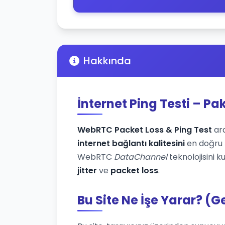
Hakkında
İnternet Ping Testi – Pa
WebRTC Packet Loss & Ping Test
ara
internet bağlantı kalitesini
en doğru ş
WebRTC
DataChannel
teknolojisini k
jitter
ve
packet loss
.
Bu Site Ne İşe Yarar? (G