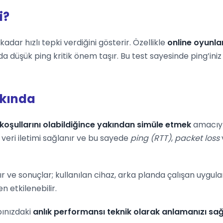
i?
adar hızlı tepki verdiğini gösterir. Özellikle
online oyunla
da düşük ping kritik önem taşır. Bu test sayesinde ping’in
kkında
koşullarını olabildiğince yakından simüle etmek
amacıyla
veri iletimi sağlanır ve bu sayede
ping (RTT)
,
packet loss
ır ve sonuçlar; kullanılan cihaz, arka planda çalışan uygu
 etkilenebilir.
pınızdaki
anlık performansı teknik olarak anlamanızı sağ