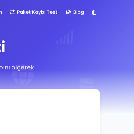
m
Paket Kaybı Testi
Blog
i
bını ölçerek