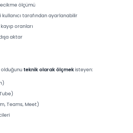
 gecikme ölçümü
 kullanıcı tarafından ayarlanabilir
ve kayıp oranları
dışa aktar
l olduğunu
teknik olarak ölçmek
isteyen:
n)
uTube)
oom, Teams, Meet)
ileri