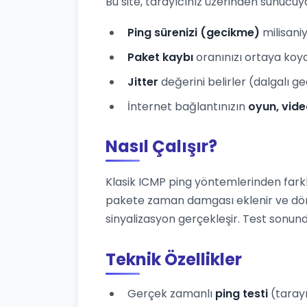
Bu site, tarayıcınız üzerinden sunucu
Ping sürenizi (gecikme)
milisani
Paket kaybı
oranınızı ortaya koy
Jitter
değerini belirler (dalgalı g
İnternet bağlantınızın
oyun, vide
Nasıl Çalışır?
Klasik ICMP ping yöntemlerinden farkl
pakete zaman damgası eklenir ve dö
sinyalizasyon gerçekleşir. Test son
Teknik Özellikler
Gerçek zamanlı
ping testi
(tarayı