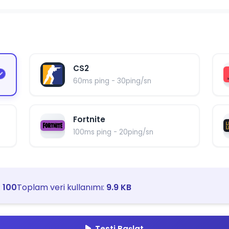
CS2
60ms ping - 30ping/sn
Fortnite
100ms ping - 20ping/sn
:
100
Toplam veri kullanımı:
9.9 KB
Testi Başlat