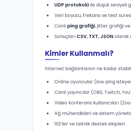
UDP protokolü
ile düşük seviyeli
Veri boyutu, frekans ve test süresi
Canlı
ping grafiği
, jitter grafiği 
Sonuçları
CSV, TXT, JSON
olarak 
Kimler Kullanmalı?
İnternet bağlantısının ne kadar stabi
Online oyuncular (low ping isteye
Canlı yayıncılar (OBS, Twitch, Yo
Video konferans kullanıcıları (Z
Ağ mühendisleri ve sistem yönetic
İSS’ler ve teknik destek ekipleri