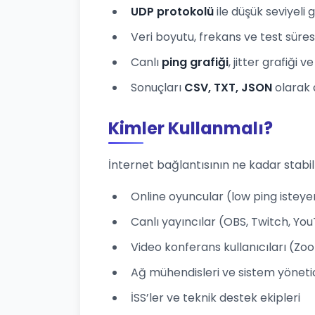
UDP protokolü
ile düşük seviyeli
Veri boyutu, frekans ve test süresi
Canlı
ping grafiği
, jitter grafiği 
Sonuçları
CSV, TXT, JSON
olarak 
Kimler Kullanmalı?
İnternet bağlantısının ne kadar stabi
Online oyuncular (low ping isteye
Canlı yayıncılar (OBS, Twitch, Yo
Video konferans kullanıcıları (Z
Ağ mühendisleri ve sistem yönetic
İSS’ler ve teknik destek ekipleri