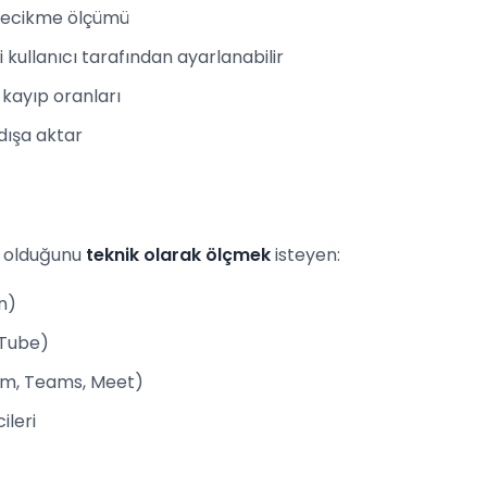
 gecikme ölçümü
 kullanıcı tarafından ayarlanabilir
ve kayıp oranları
dışa aktar
l olduğunu
teknik olarak ölçmek
isteyen:
n)
uTube)
oom, Teams, Meet)
ileri