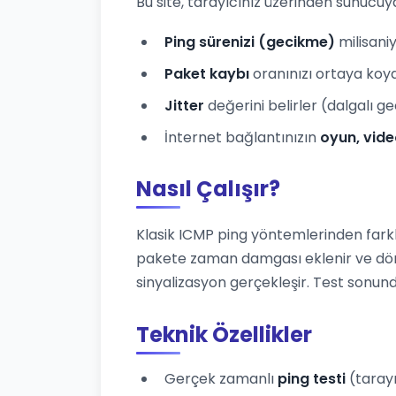
Bu site, tarayıcınız üzerinden sunucu
Ping sürenizi (gecikme)
milisani
Paket kaybı
oranınızı ortaya koy
Jitter
değerini belirler (dalgalı g
İnternet bağlantınızın
oyun, vide
Nasıl Çalışır?
Klasik ICMP ping yöntemlerinden farkl
pakete zaman damgası eklenir ve dö
sinyalizasyon gerçekleşir. Test son
Teknik Özellikler
Gerçek zamanlı
ping testi
(tarayı