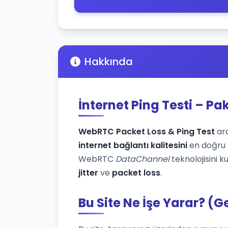
Hakkında
İnternet Ping Testi – Pa
WebRTC Packet Loss & Ping Test
ara
internet bağlantı kalitesini
en doğru ş
WebRTC
DataChannel
teknolojisini k
jitter
ve
packet loss
.
Bu Site Ne İşe Yarar? (G