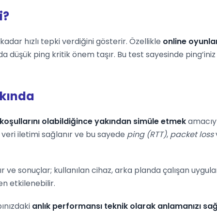
i?
adar hızlı tepki verdiğini gösterir. Özellikle
online oyunla
da düşük ping kritik önem taşır. Bu test sayesinde ping’in
kkında
koşullarını olabildiğince yakından simüle etmek
amacıyla
veri iletimi sağlanır ve bu sayede
ping (RTT)
,
packet loss
ır ve sonuçlar; kullanılan cihaz, arka planda çalışan uygu
 etkilenebilir.
pınızdaki
anlık performansı teknik olarak anlamanızı sağ