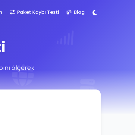
m
Paket Kaybı Testi
Blog
i
bını ölçerek