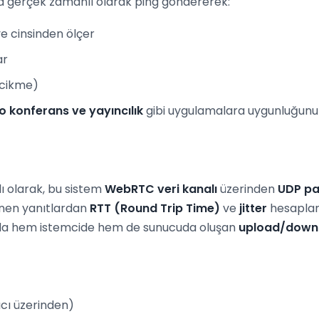
ya gerçek zamanlı olarak ping göndererek:
ye cinsinden ölçer
ar
ecikme)
o konferans ve yayıncılık
gibi uygulamalara uygunluğunu 
ı olarak, bu sistem
WebRTC veri kanalı
üzerinden
UDP pa
nen yanıtlardan
RTT (Round Trip Time)
ve
jitter
hesaplanı
unda hem istemcide hem de sunucuda oluşan
upload/down
cı üzerinden)