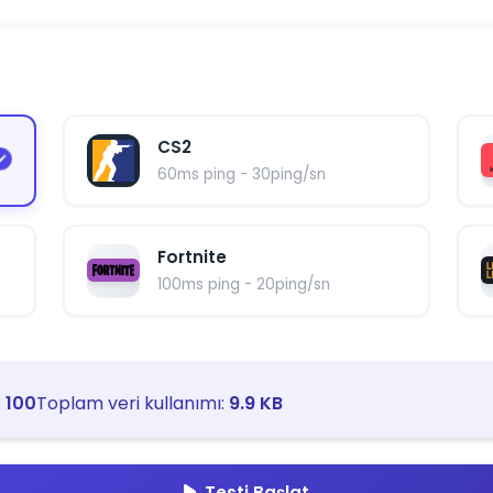
CS2
60ms ping - 30ping/sn
Fortnite
100ms ping - 20ping/sn
:
100
Toplam veri kullanımı:
9.9 KB
Testi Başlat