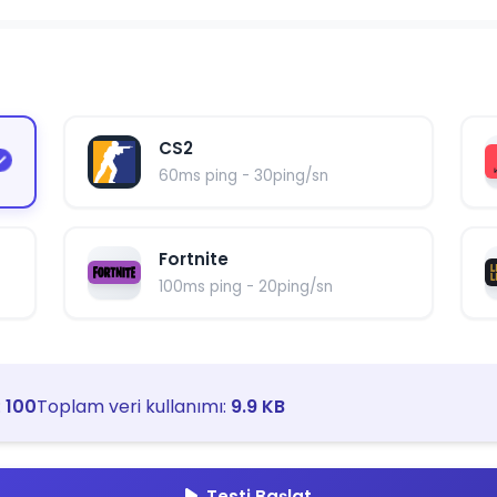
CS2
60ms ping - 30ping/sn
Fortnite
100ms ping - 20ping/sn
:
100
Toplam veri kullanımı:
9.9 KB
Testi Başlat