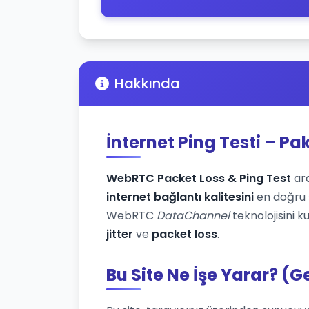
Hakkında
İnternet Ping Testi – Pa
WebRTC Packet Loss & Ping Test
ara
internet bağlantı kalitesini
en doğru ş
WebRTC
DataChannel
teknolojisini k
jitter
ve
packet loss
.
Bu Site Ne İşe Yarar? (G