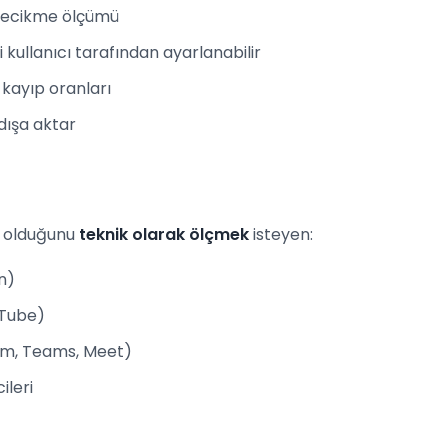
 gecikme ölçümü
 kullanıcı tarafından ayarlanabilir
ve kayıp oranları
dışa aktar
l olduğunu
teknik olarak ölçmek
isteyen:
n)
uTube)
oom, Teams, Meet)
ileri