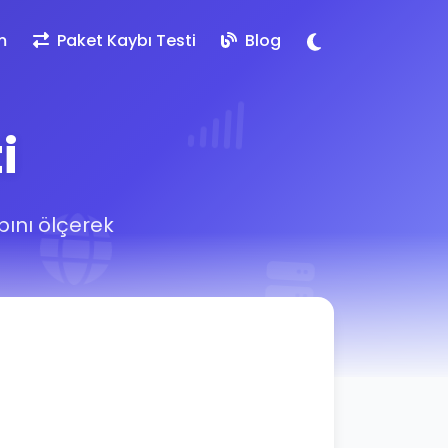
m
Paket Kaybı Testi
Blog
i
bını ölçerek