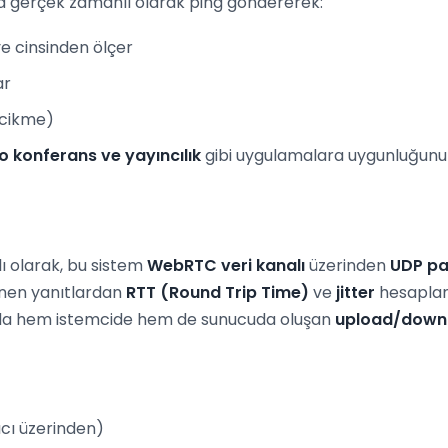
ya gerçek zamanlı olarak ping göndererek:
ye cinsinden ölçer
ar
ecikme)
o konferans ve yayıncılık
gibi uygulamalara uygunluğunu 
ı olarak, bu sistem
WebRTC veri kanalı
üzerinden
UDP pa
nen yanıtlardan
RTT (Round Trip Time)
ve
jitter
hesaplanı
unda hem istemcide hem de sunucuda oluşan
upload/down
cı üzerinden)