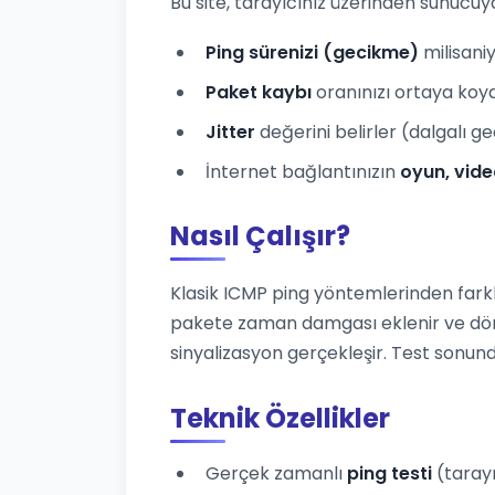
Bu site, tarayıcınız üzerinden sunucu
Ping sürenizi (gecikme)
milisani
Paket kaybı
oranınızı ortaya koy
Jitter
değerini belirler (dalgalı g
İnternet bağlantınızın
oyun, vide
Nasıl Çalışır?
Klasik ICMP ping yöntemlerinden farkl
pakete zaman damgası eklenir ve dö
sinyalizasyon gerçekleşir. Test son
Teknik Özellikler
Gerçek zamanlı
ping testi
(tarayı