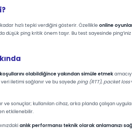
i?
adar hızlı tepki verdiğini gösterir. Özellikle
online oyunla
da düşük ping kritik önem taşır. Bu test sayesinde ping’in
kkında
koşullarını olabildiğince yakından simüle etmek
amacıyla
veri iletimi sağlanır ve bu sayede
ping (RTT)
,
packet loss
ır ve sonuçlar; kullanılan cihaz, arka planda çalışan uygu
 etkilenebilir.
pınızdaki
anlık performansı teknik olarak anlamanızı sağ