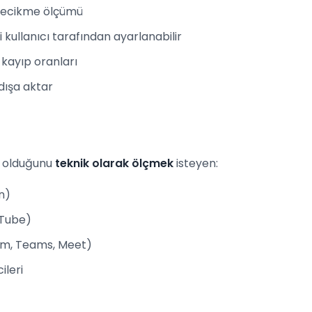
 gecikme ölçümü
 kullanıcı tarafından ayarlanabilir
ve kayıp oranları
dışa aktar
l olduğunu
teknik olarak ölçmek
isteyen:
n)
uTube)
oom, Teams, Meet)
ileri