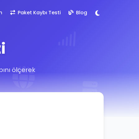
m
Paket Kaybı Testi
Blog
i
bını ölçerek