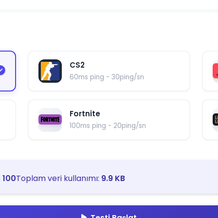
CS2
60ms ping - 30ping/sn
Fortnite
100ms ping - 20ping/sn
:
100
Toplam veri kullanımı:
9.9 KB
Testi Başlat