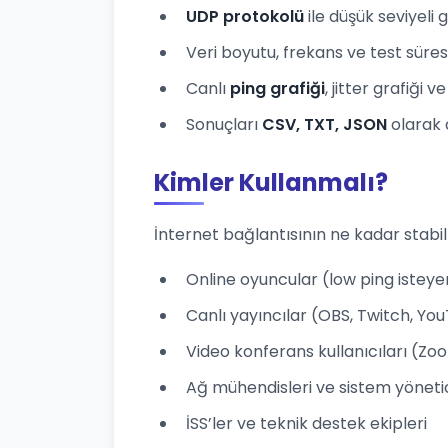
UDP protokolü
ile düşük seviyeli
Veri boyutu, frekans ve test süresi
Canlı
ping grafiği
, jitter grafiği 
Sonuçları
CSV, TXT, JSON
olarak 
Kimler Kullanmalı?
İnternet bağlantısının ne kadar stabi
Online oyuncular (low ping isteye
Canlı yayıncılar (OBS, Twitch, Yo
Video konferans kullanıcıları (Z
Ağ mühendisleri ve sistem yönetic
İSS’ler ve teknik destek ekipleri