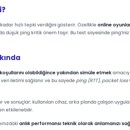
i?
adar hızlı tepki verdiğini gösterir. Özellikle
online oyunla
da düşük ping kritik önem taşır. Bu test sayesinde ping’in
kkında
koşullarını olabildiğince yakından simüle etmek
amacıyla
veri iletimi sağlanır ve bu sayede
ping (RTT)
,
packet loss
ır ve sonuçlar; kullanılan cihaz, arka planda çalışan uygu
 etkilenebilir.
pınızdaki
anlık performansı teknik olarak anlamanızı sağ