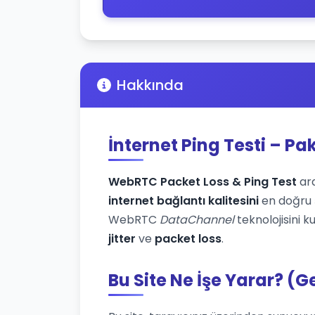
Hakkında
İnternet Ping Testi – Pa
WebRTC Packet Loss & Ping Test
ara
internet bağlantı kalitesini
en doğru ş
WebRTC
DataChannel
teknolojisini k
jitter
ve
packet loss
.
Bu Site Ne İşe Yarar? (G