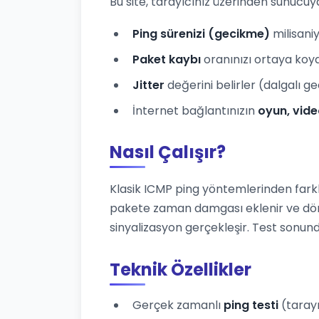
Bu site, tarayıcınız üzerinden sunucu
Ping sürenizi (gecikme)
milisani
Paket kaybı
oranınızı ortaya koy
Jitter
değerini belirler (dalgalı g
İnternet bağlantınızın
oyun, vide
Nasıl Çalışır?
Klasik ICMP ping yöntemlerinden farkl
pakete zaman damgası eklenir ve dö
sinyalizasyon gerçekleşir. Test son
Teknik Özellikler
Gerçek zamanlı
ping testi
(tarayı