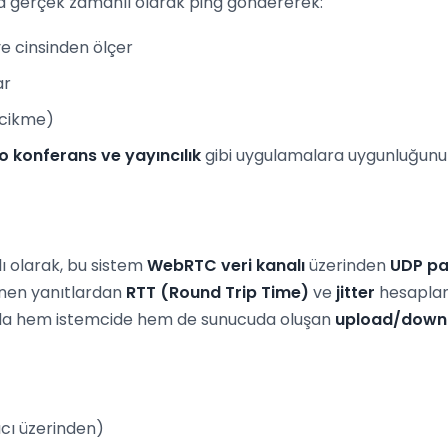
ya gerçek zamanlı olarak ping göndererek:
ye cinsinden ölçer
ar
ecikme)
o konferans ve yayıncılık
gibi uygulamalara uygunluğunu 
ı olarak, bu sistem
WebRTC veri kanalı
üzerinden
UDP pa
nen yanıtlardan
RTT (Round Trip Time)
ve
jitter
hesaplanı
unda hem istemcide hem de sunucuda oluşan
upload/down
cı üzerinden)