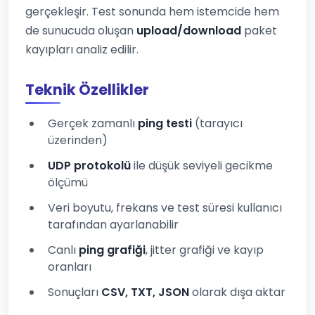
gerçekleşir. Test sonunda hem istemcide hem
de sunucuda oluşan
upload/download
paket
kayıpları analiz edilir.
Teknik Özellikler
Gerçek zamanlı
ping testi
(tarayıcı
üzerinden)
UDP protokolü
ile düşük seviyeli gecikme
ölçümü
Veri boyutu, frekans ve test süresi kullanıcı
tarafından ayarlanabilir
Canlı
ping grafiği
, jitter grafiği ve kayıp
oranları
Sonuçları
CSV, TXT, JSON
olarak dışa aktar