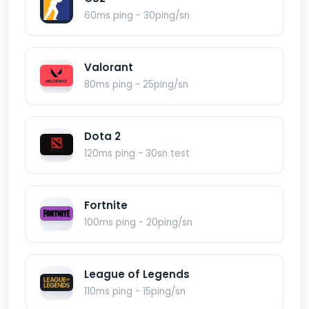
60ms ping - 30ping/sn
Valorant
80ms ping - 25ping/sn
Dota 2
120ms ping - 30sn test
Fortnite
100ms ping - 20ping/sn
League of Legends
110ms ping - 15ping/sn