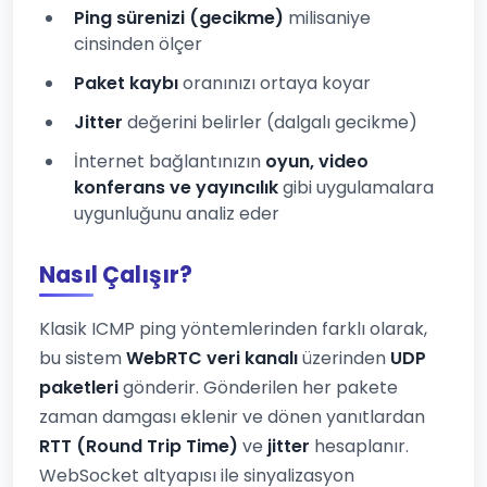
Ping sürenizi (gecikme)
milisaniye
cinsinden ölçer
Paket kaybı
oranınızı ortaya koyar
Jitter
değerini belirler (dalgalı gecikme)
İnternet bağlantınızın
oyun, video
konferans ve yayıncılık
gibi uygulamalara
uygunluğunu analiz eder
Nasıl Çalışır?
Klasik ICMP ping yöntemlerinden farklı olarak,
bu sistem
WebRTC veri kanalı
üzerinden
UDP
paketleri
gönderir. Gönderilen her pakete
zaman damgası eklenir ve dönen yanıtlardan
RTT (Round Trip Time)
ve
jitter
hesaplanır.
WebSocket altyapısı ile sinyalizasyon