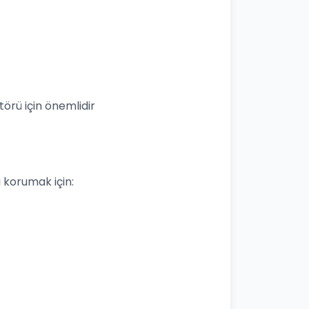
örü için önemlidir
izi korumak için: