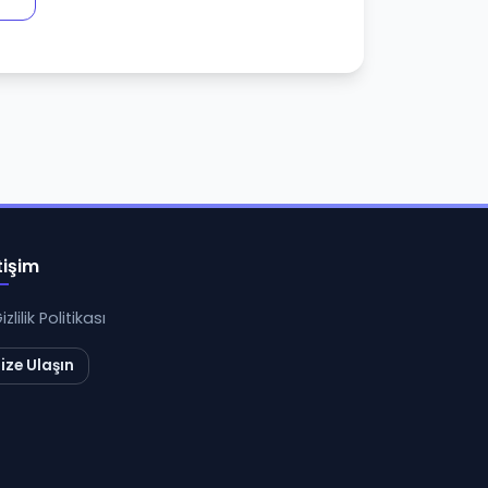
tişim
izlilik Politikası
ize Ulaşın