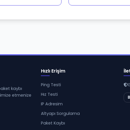
Hızlı Erişim
İle
Ping Testi
G
 paket kaybı
Hız Testi
ptimize etmenize
B
IP Adresim
Altyapı Sorgulama
Paket Kaybı