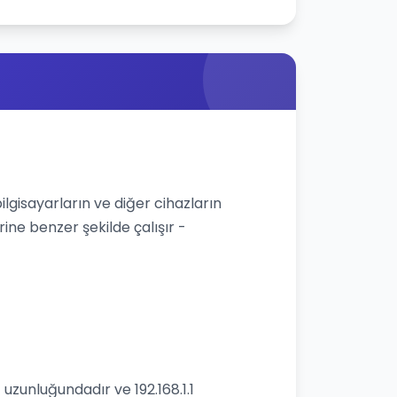
bilgisayarların ve diğer cihazların
rine benzer şekilde çalışır -
 uzunluğundadır ve 192.168.1.1