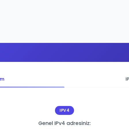
im
I
IPV4
Genel IPv4 adresiniz: