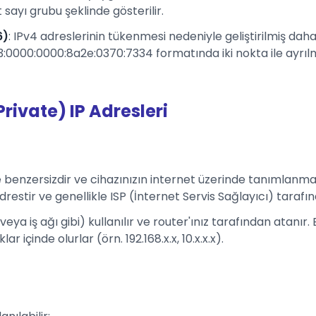
sayı grubu şeklinde gösterilir.
6)
: IPv4 adreslerinin tükenmesi nedeniyle geliştirilmiş daha 
0000:0000:8a2e:0370:7334 formatında iki nokta ile ayrılmı
Private) IP Adresleri
e benzersizdir ve cihazınızın internet üzerinde tanımlanmas
drestir ve genellikle ISP (İnternet Servis Sağlayıcı) tarafı
 veya iş ağı gibi) kullanılır ve router'ınız tarafından atanır
 içinde olurlar (örn. 192.168.x.x, 10.x.x.x).