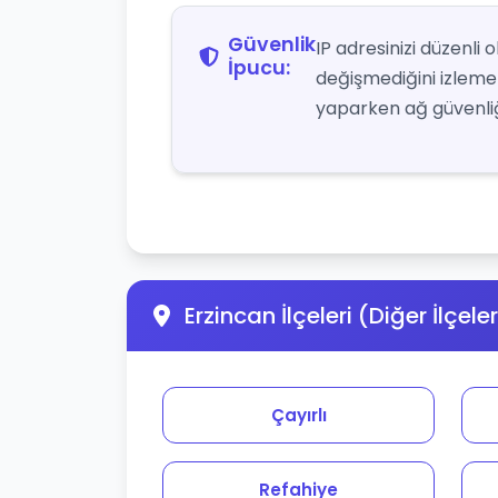
Güvenlik
IP adresinizi düzenli
İpucu:
değişmediğini izlemek 
yaparken ağ güvenliği
Erzincan İlçeleri (Diğer İlçele
Çayırlı
Refahiye