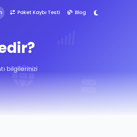
m
Paket Kaybı Testi
Blog
edir?
bilgilerinizi