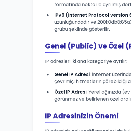
formatında nokta ile ayrılmış dört 
IPv6 (Internet Protocol version 
uzunluğundadır ve 2001:0db8:85a3:
grubu şeklinde gösterilir.
Genel (Public) ve Özel (
IP adresleri iki ana kategoriye ayrılır:
Genel IP Adresi
: İnternet üzerind
çevrimiçi hizmetlerin görebildiği a
Özel IP Adresi
: Yerel ağınızda (ev
görünmez ve belirlenen özel aralıklar
IP Adresinizin Önemi