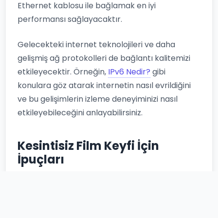
Ethernet kablosu ile bağlamak en iyi
performansı sağlayacaktır.
Gelecekteki internet teknolojileri ve daha
gelişmiş ağ protokolleri de bağlantı kalitemizi
etkileyecektir. Örneğin,
IPv6 Nedir?
gibi
konulara göz atarak internetin nasıl evrildiğini
ve bu gelişimlerin izleme deneyiminizi nasıl
etkileyebileceğini anlayabilirsiniz.
Kesintisiz Film Keyfi İçin
İpuçları
Hız Testi Yapın:
İnternet hızınızı düzenli
olarak test ederek, sağlayıcınızın vaat ettiği
hızı alıp almadığınızı kontrol edin.