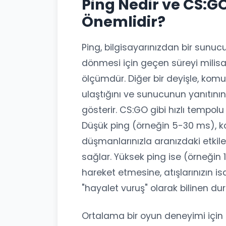
Ping Nedir ve CS:G
Önemlidir?
Ping, bilgisayarınızdan bir sunuc
dönmesi için geçen süreyi milis
ölçümdür. Diğer bir deyişle, kom
ulaştığını ve sunucunun yanıtının
gösterir. CS:GO gibi hızlı tempolu
Düşük ping (örneğin 5-30 ms), ko
düşmanlarınızla aranızdaki etkil
sağlar. Yüksek ping ise (örneğin 
hareket etmesine, atışlarınızın 
"hayalet vuruş" olarak bilinen d
Ortalama bir oyun deneyimi için 5