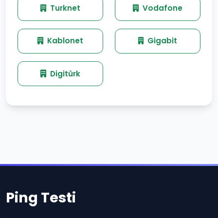
Turknet
Vodafone
Kablonet
Gigabit
Digitürk
Ping Testi