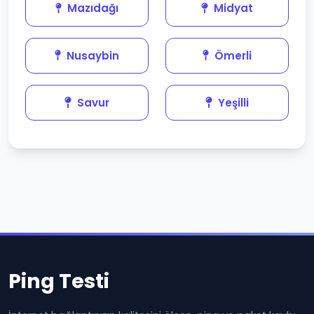
Mazıdağı
Midyat
Nusaybin
Ömerli
Savur
Yeşilli
Ping Testi