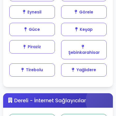
Eynesil
Görele
Güce
Keşap
Piraziz
Şebinkarahisar
Tirebolu
Yağlıdere
Dereli - İnternet Sağlayıcılar