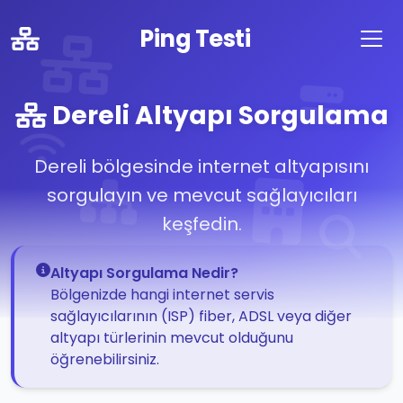
Ping Testi
Dereli Altyapı Sorgulama
Dereli bölgesinde internet altyapısını
sorgulayın ve mevcut sağlayıcıları
keşfedin.
Altyapı Sorgulama Nedir?
Bölgenizde hangi internet servis
sağlayıcılarının (ISP) fiber, ADSL veya diğer
altyapı türlerinin mevcut olduğunu
öğrenebilirsiniz.