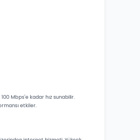
 100 Mbps'e kadar hız sunabilir.
rmansı etkiler.
t
üzerinden internet hizmeti. Yüksek