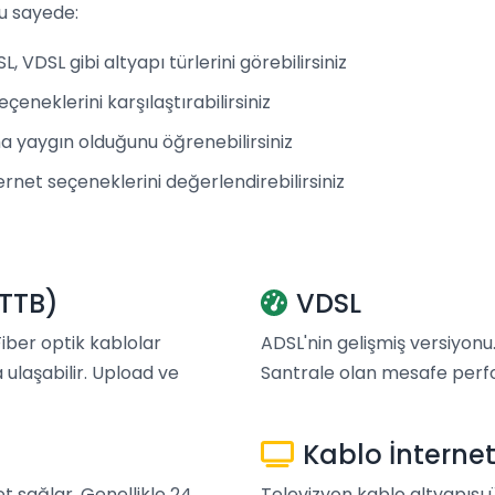
u sayede:
 VDSL gibi altyapı türlerini görebilirsiniz
çeneklerini karşılaştırabilirsiniz
 yaygın olduğunu öğrenebilirsiniz
rnet seçeneklerini değerlendirebilirsiniz
FTTB)
VDSL
 Fiber optik kablolar
ADSL'nin gelişmiş versiyonu.
 ulaşabilir. Upload ve
Santrale olan mesafe perfo
Kablo İnterne
et sağlar. Genellikle 24
Televizyon kablo altyapısı 