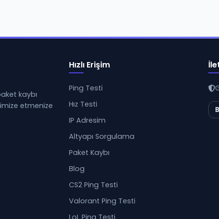
Hızlı Erişim
İle
Ping Testi
G
 paket kaybı
Hız Testi
ptimize etmenize
B
IP Adresim
Altyapı Sorgulama
Paket Kaybı
Blog
CS2 Ping Testi
Valorant Ping Testi
LoL Ping Testi