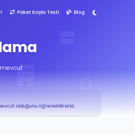
m
Paket Kaybı Testi
Blog
ulama
e mevcut
 mevcut olduğunu öğrenebilirsiniz.