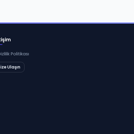
tişim
izlilik Politikası
ize Ulaşın