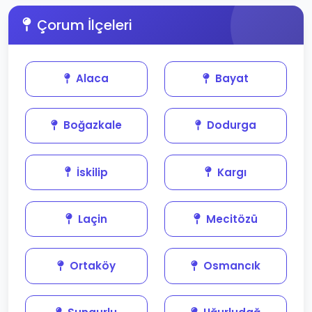
Çorum İlçeleri
Alaca
Bayat
Boğazkale
Dodurga
İskilip
Kargı
Laçin
Mecitözü
Ortaköy
Osmancık