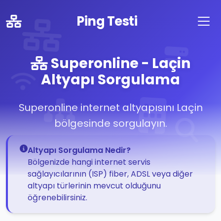
Ping Testi
Superonline - Laçin
Altyapı Sorgulama
Superonline internet altyapısını Laçin
bölgesinde sorgulayın.
Altyapı Sorgulama Nedir?
Bölgenizde hangi internet servis
sağlayıcılarının (ISP) fiber, ADSL veya diğer
altyapı türlerinin mevcut olduğunu
öğrenebilirsiniz.