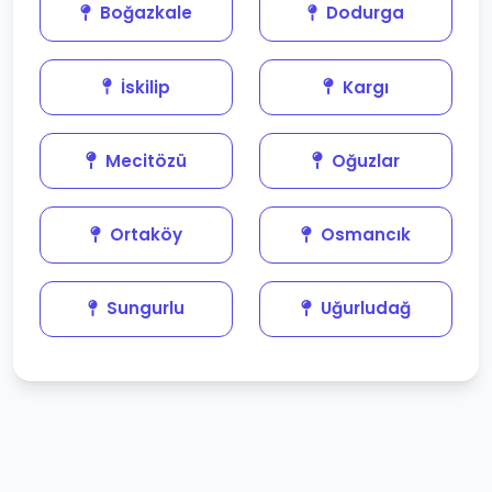
Boğazkale
Dodurga
İskilip
Kargı
Mecitözü
Oğuzlar
Ortaköy
Osmancık
Sungurlu
Uğurludağ