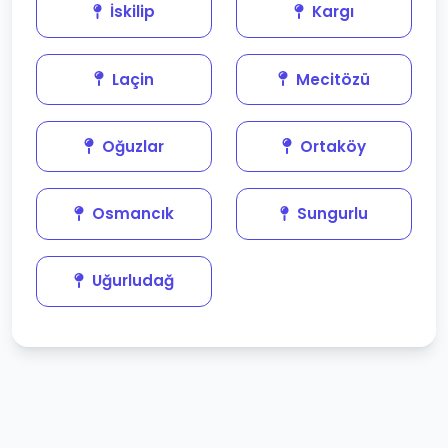
İskilip
Kargı
Laçin
Mecitözü
Oğuzlar
Ortaköy
Osmancık
Sungurlu
Uğurludağ