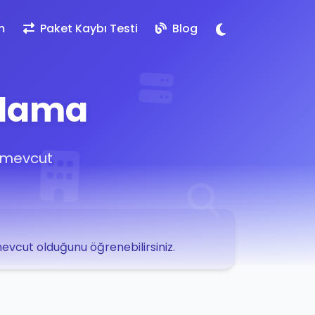
m
Paket Kaybı Testi
Blog
ulama
e mevcut
 mevcut olduğunu öğrenebilirsiniz.