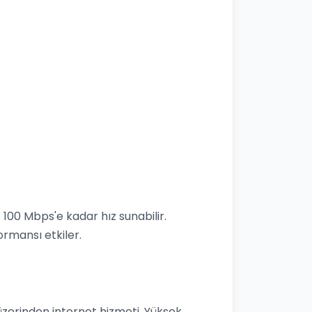
 100 Mbps'e kadar hız sunabilir.
rmansı etkiler.
t
üzerinden internet hizmeti. Yüksek