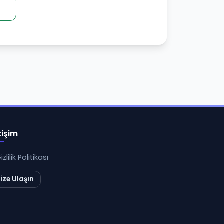
tişim
izlilik Politikası
ize Ulaşın