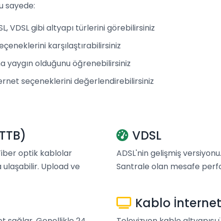
u sayede:
 VDSL gibi altyapı türlerini görebilirsiniz
çeneklerini karşılaştırabilirsiniz
 yaygın olduğunu öğrenebilirsiniz
rnet seçeneklerini değerlendirebilirsiniz
FTTB)
VDSL
 Fiber optik kablolar
ADSL'nin gelişmiş versiyonu.
 ulaşabilir. Upload ve
Santrale olan mesafe perfo
Kablo İnterne
et sağlar. Genellikle 24
Televizyon kablo altyapısı 