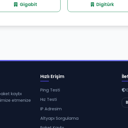
Gigabit
Digitürk
Hızlı Erişim
İle
Ping Testi
G
 paket kaybı
Hız Testi
ptimize etmenize
B
IP Adresim
Altyapı Sorgulama
Paket Kaybı