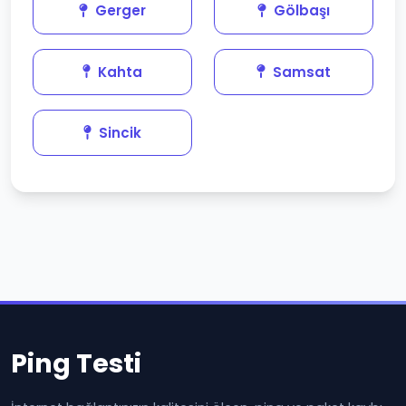
Gerger
Gölbaşı
Kahta
Samsat
Sincik
Ping Testi