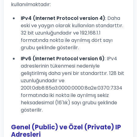
kullanılmaktadır:
IPv4 (Internet Protocol version 4)
: Daha
eski ve yaygın olarak kullanılan standarttır.
32 bit uzunluğundadır ve 192.168.1.1
formatında nokta ile ayrılmış dört sayı
grubu şeklinde gösterilir.
IPv6 (Internet Protocol version 6)
: IPv4
adreslerinin tükenmesi nedeniyle
geliştirilmiş daha yeni bir standarttır. 128 bit
uzunluğundadır ve
2001:0db8:85a3:0000:0000:8a2e:0370:7334
formatında iki nokta ile ayrılmış sekiz
heksadesimal (16'lık) sayı grubu şeklinde
gösterilir.
Genel (Public) ve Özel (Private) IP
Adresleri