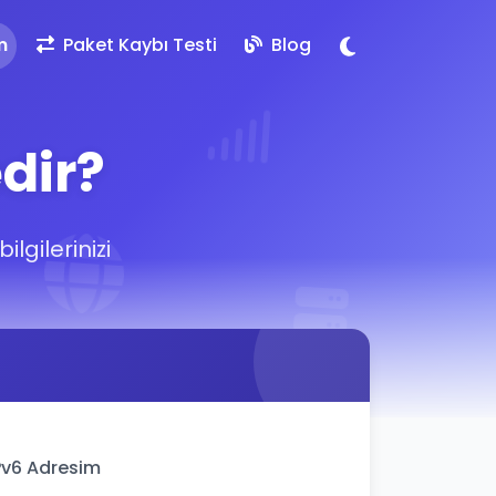
m
Paket Kaybı Testi
Blog
dir?
lgilerinizi
Pv6 Adresim