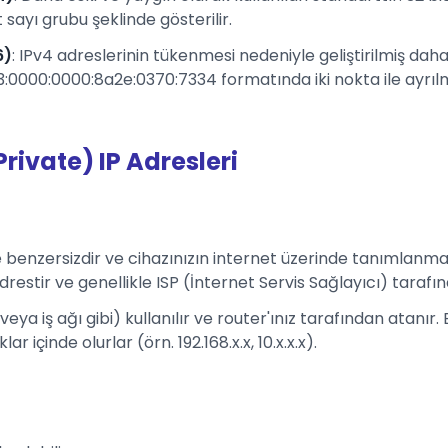
sayı grubu şeklinde gösterilir.
6)
: IPv4 adreslerinin tükenmesi nedeniyle geliştirilmiş daha 
0000:0000:8a2e:0370:7334 formatında iki nokta ile ayrılmı
Private) IP Adresleri
e benzersizdir ve cihazınızın internet üzerinde tanımlanmas
drestir ve genellikle ISP (İnternet Servis Sağlayıcı) tarafı
 veya iş ağı gibi) kullanılır ve router'ınız tarafından atanır
 içinde olurlar (örn. 192.168.x.x, 10.x.x.x).