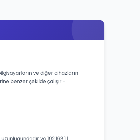
bilgisayarların ve diğer cihazların
rine benzer şekilde çalışır -
 uzunluğundadır ve 192.168.1.1