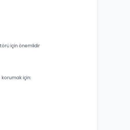
örü için önemlidir
izi korumak için: