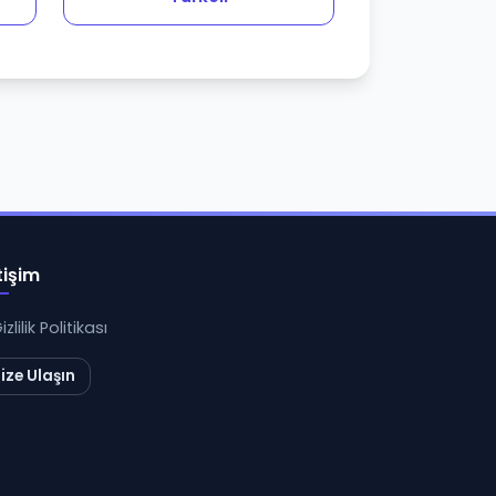
tişim
izlilik Politikası
ize Ulaşın