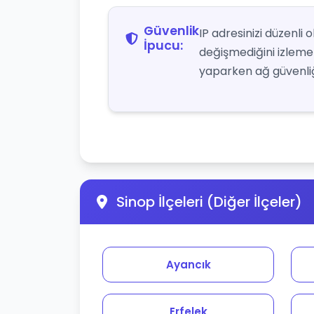
Güvenlik
IP adresinizi düzenli
İpucu:
değişmediğini izlemek 
yaparken ağ güvenliği
Sinop İlçeleri (Diğer İlçeler)
Ayancık
Erfelek