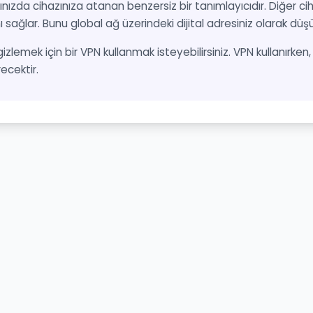
nızda cihazınıza atanan benzersiz bir tanımlayıcıdır. Diğer cih
ı sağlar. Bunu global ağ üzerindeki dijital adresiniz olarak düşün
 gizlemek için bir VPN kullanmak isteyebilirsiniz. VPN kullanırke
recektir.