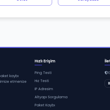
Hızlı Erişim
İle
Ping Testi
G
 paket kaybı
Hız Testi
ptimize etmenize
B
IP Adresim
Altyapı Sorgulama
Paket Kaybı