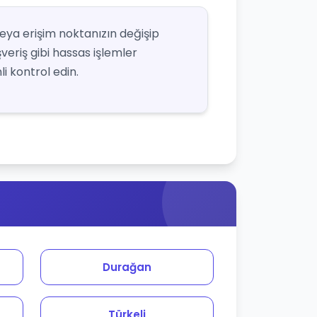
veya erişim noktanızın değişip
şveriş gibi hassas işlemler
i kontrol edin.
Durağan
Türkeli