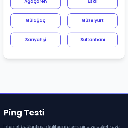
Ağaçören
Eskil
Gülağaç
Güzelyurt
Sarıyahşi
Sultanhanı
Ping Testi
İnternet bağlantınızın kalitesini ölçen, ping ve paket kaybı