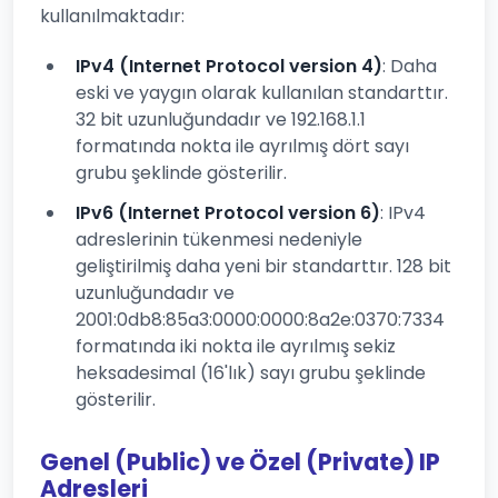
kullanılmaktadır:
IPv4 (Internet Protocol version 4)
: Daha
eski ve yaygın olarak kullanılan standarttır.
32 bit uzunluğundadır ve 192.168.1.1
formatında nokta ile ayrılmış dört sayı
grubu şeklinde gösterilir.
IPv6 (Internet Protocol version 6)
: IPv4
adreslerinin tükenmesi nedeniyle
geliştirilmiş daha yeni bir standarttır. 128 bit
uzunluğundadır ve
2001:0db8:85a3:0000:0000:8a2e:0370:7334
formatında iki nokta ile ayrılmış sekiz
heksadesimal (16'lık) sayı grubu şeklinde
gösterilir.
Genel (Public) ve Özel (Private) IP
Adresleri