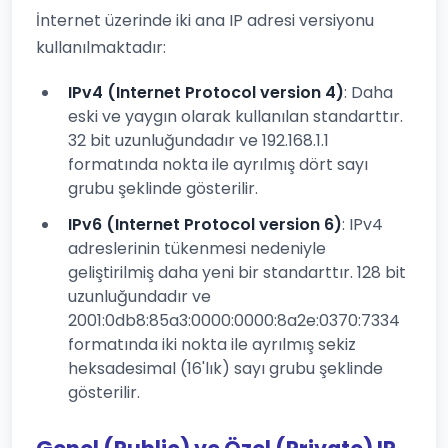
İnternet üzerinde iki ana IP adresi versiyonu
kullanılmaktadır:
IPv4 (Internet Protocol version 4)
: Daha
eski ve yaygın olarak kullanılan standarttır.
32 bit uzunluğundadır ve 192.168.1.1
formatında nokta ile ayrılmış dört sayı
grubu şeklinde gösterilir.
IPv6 (Internet Protocol version 6)
: IPv4
adreslerinin tükenmesi nedeniyle
geliştirilmiş daha yeni bir standarttır. 128 bit
uzunluğundadır ve
2001:0db8:85a3:0000:0000:8a2e:0370:7334
formatında iki nokta ile ayrılmış sekiz
heksadesimal (16'lık) sayı grubu şeklinde
gösterilir.