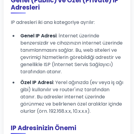
Genel (Public) ve Özel (Private) IP
Adresleri
IP adresleri iki ana kategoriye ayrılır:
Genel IP Adresi
: İnternet üzerinde
benzersizdir ve cihazınızın internet üzerinde
tanımlanmasını sağlar. Bu, web siteleri ve
çevrimiçi hizmetlerin görebildiği adrestir ve
genellikle ISP (İnternet Servis Sağlayıcı)
tarafından atanır.
Özel IP Adresi
: Yerel ağınızda (ev veya iş ağı
gibi) kullanılır ve router'ınız tarafından
atanır. Bu adresler internet üzerinde
görünmez ve belirlenen özel aralıklar içinde
olurlar (örn. 192.168.x.x, 10.x.x.x).
IP Adresinizin Önemi