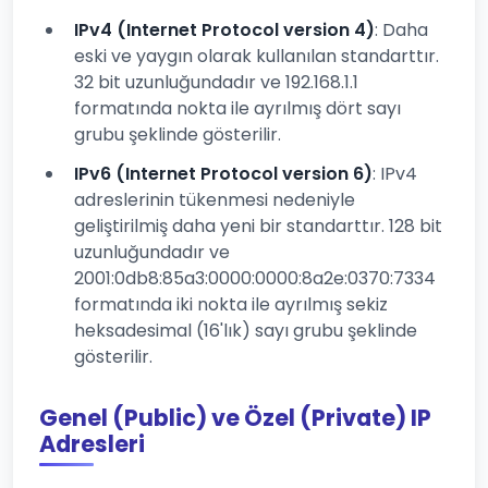
IPv4 (Internet Protocol version 4)
: Daha
eski ve yaygın olarak kullanılan standarttır.
32 bit uzunluğundadır ve 192.168.1.1
formatında nokta ile ayrılmış dört sayı
grubu şeklinde gösterilir.
IPv6 (Internet Protocol version 6)
: IPv4
adreslerinin tükenmesi nedeniyle
geliştirilmiş daha yeni bir standarttır. 128 bit
uzunluğundadır ve
2001:0db8:85a3:0000:0000:8a2e:0370:7334
formatında iki nokta ile ayrılmış sekiz
heksadesimal (16'lık) sayı grubu şeklinde
gösterilir.
Genel (Public) ve Özel (Private) IP
Adresleri