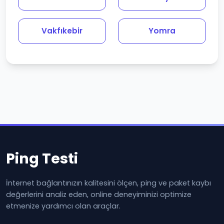
Vakfıkebir
Yomra
Ping Testi
İnternet bağlantınızın kalitesini ölçen, ping ve paket kaybı
değerlerini analiz eden, online deneyiminizi optimize
etmenize yardımcı olan araçlar.