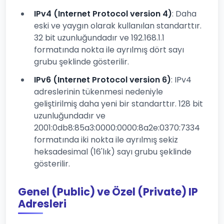
IPv4 (Internet Protocol version 4)
: Daha
eski ve yaygın olarak kullanılan standarttır.
32 bit uzunluğundadır ve 192.168.1.1
formatında nokta ile ayrılmış dört sayı
grubu şeklinde gösterilir.
IPv6 (Internet Protocol version 6)
: IPv4
adreslerinin tükenmesi nedeniyle
geliştirilmiş daha yeni bir standarttır. 128 bit
uzunluğundadır ve
2001:0db8:85a3:0000:0000:8a2e:0370:7334
formatında iki nokta ile ayrılmış sekiz
heksadesimal (16'lık) sayı grubu şeklinde
gösterilir.
Genel (Public) ve Özel (Private) IP
Adresleri