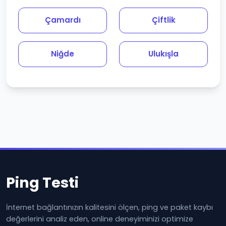
Çamardı
Çiftlik
Niğde
Ulukışla
Ping Testi
İnternet bağlantınızın kalitesini ölçen, ping ve paket kaybı
değerlerini analiz eden, online deneyiminizi optimize