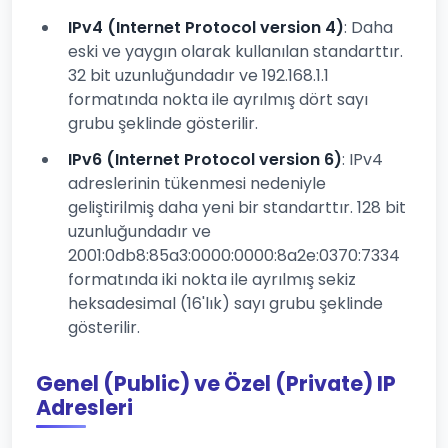
IPv4 (Internet Protocol version 4)
: Daha
eski ve yaygın olarak kullanılan standarttır.
32 bit uzunluğundadır ve 192.168.1.1
formatında nokta ile ayrılmış dört sayı
grubu şeklinde gösterilir.
IPv6 (Internet Protocol version 6)
: IPv4
adreslerinin tükenmesi nedeniyle
geliştirilmiş daha yeni bir standarttır. 128 bit
uzunluğundadır ve
2001:0db8:85a3:0000:0000:8a2e:0370:7334
formatında iki nokta ile ayrılmış sekiz
heksadesimal (16'lık) sayı grubu şeklinde
gösterilir.
Genel (Public) ve Özel (Private) IP
Adresleri