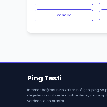
Kandıra
Ping Testi
İnternet bağlantınızın kalitesini ölçen, ping ve
değerlerini analiz eden, online deneyiminizi o
yardımcı olan araçlar.