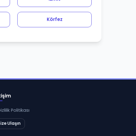
Körfez
tişim
izlilik Politikası
ize Ulaşın