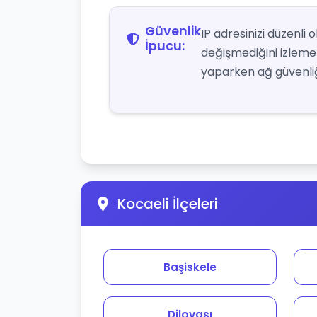
Güvenlik
IP adresinizi düzenli
İpucu:
değişmediğini izlemek 
yaparken ağ güvenliği
Kocaeli İlçeleri
Başiskele
Dilovası