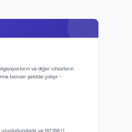
bilgisayarların ve diğer cihazların
rine benzer şekilde çalışır -
 uzunluğundadır ve 192.168.1.1