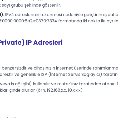
sayı grubu şeklinde gösterilir.
6)
: IPv4 adreslerinin tükenmesi nedeniyle geliştirilmiş daha 
0000:0000:8a2e:0370:7334 formatında iki nokta ile ayrılmı
Private) IP Adresleri
e benzersizdir ve cihazınızın internet üzerinde tanımlanmas
drestir ve genellikle ISP (İnternet Servis Sağlayıcı) tarafı
 veya iş ağı gibi) kullanılır ve router'ınız tarafından atanır
 içinde olurlar (örn. 192.168.x.x, 10.x.x.x).