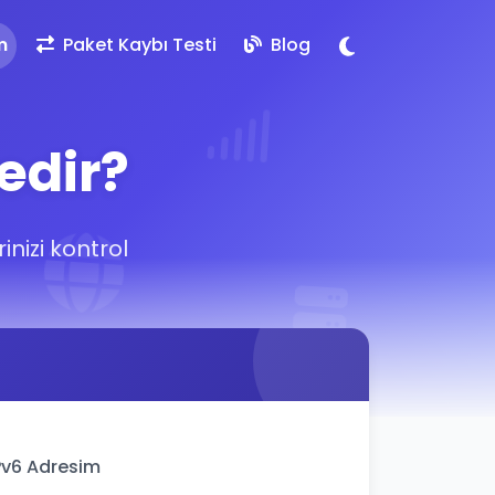
m
Paket Kaybı Testi
Blog
edir?
inizi kontrol
Pv6 Adresim