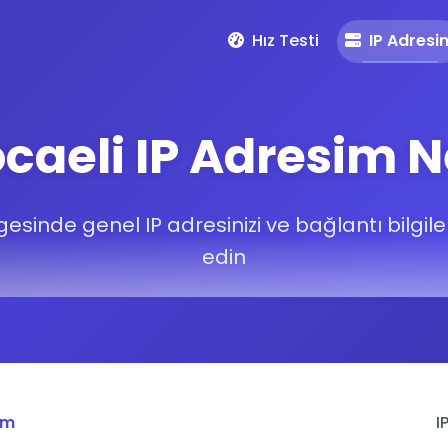
Hız Testi
IP Adresi
caeli IP Adresim N
esinde genel IP adresinizi ve bağlantı bilgiler
edin
im
I