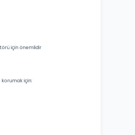
örü için önemlidir
izi korumak için: