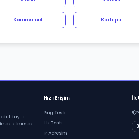
Karamürsel
Kartepe
Hızlı Erişim
İle
Ping Testi
G
 paket kaybı
Hız Testi
ptimize etmenize
B
IP Adresim