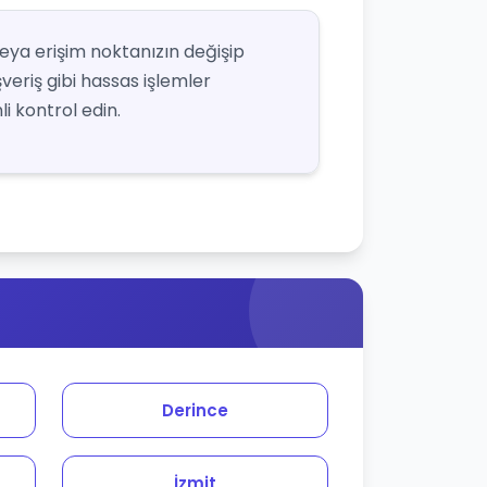
veya erişim noktanızın değişip
şveriş gibi hassas işlemler
i kontrol edin.
Derince
İzmit