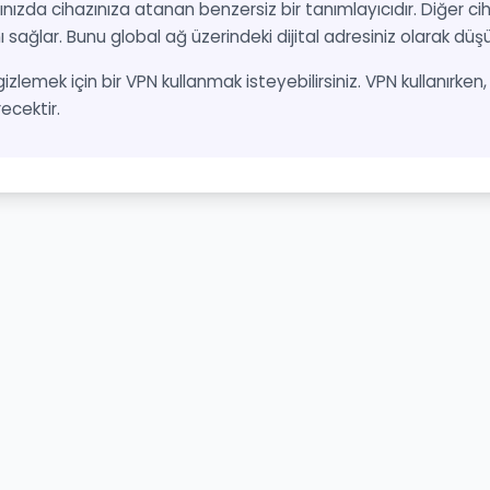
nızda cihazınıza atanan benzersiz bir tanımlayıcıdır. Diğer cih
ı sağlar. Bunu global ağ üzerindeki dijital adresiniz olarak düşün
 gizlemek için bir VPN kullanmak isteyebilirsiniz. VPN kullanırke
recektir.