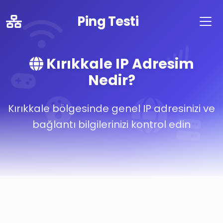
Ping Testi
Kırıkkale IP Adresim
Nedir?
Kırıkkale bölgesinde genel IP adresinizi ve
bağlantı bilgilerinizi kontrol edin