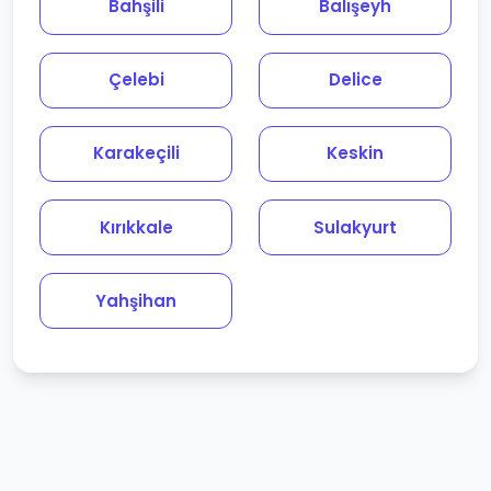
Bahşili
Balışeyh
Çelebi
Delice
Karakeçili
Keskin
Kırıkkale
Sulakyurt
Yahşihan