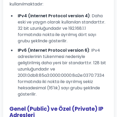
kullanılmaktadır:
IPv4 (Internet Protocol version 4)
: Daha
eski ve yaygın olarak kullanılan standarttır.
32 bit uzunluğundadır ve 192.168.1.1
formatında nokta ile ayrılmış dört sayı
grubu şeklinde gösterilir.
IPv6 (Internet Protocol version 6)
: IPv4
adreslerinin tükenmesi nedeniyle
geliştirilmiş daha yeni bir standarttır. 128 bit
uzunluğundadır ve
2001:0db8:85a3:0000:0000:8a2e:0370:7334
formatında iki nokta ile ayrılmış sekiz
heksadesimal (16'lık) sayı grubu şeklinde
gösterilir.
Genel (Public) ve Özel (Private) IP
Adresleri