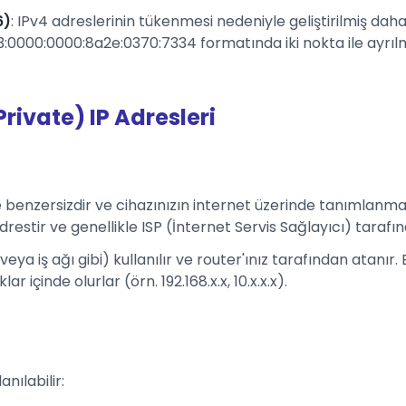
6)
: IPv4 adreslerinin tükenmesi nedeniyle geliştirilmiş daha 
0000:0000:8a2e:0370:7334 formatında iki nokta ile ayrılmı
Private) IP Adresleri
e benzersizdir ve cihazınızın internet üzerinde tanımlanmas
drestir ve genellikle ISP (İnternet Servis Sağlayıcı) tarafı
 veya iş ağı gibi) kullanılır ve router'ınız tarafından atanır
 içinde olurlar (örn. 192.168.x.x, 10.x.x.x).
anılabilir: