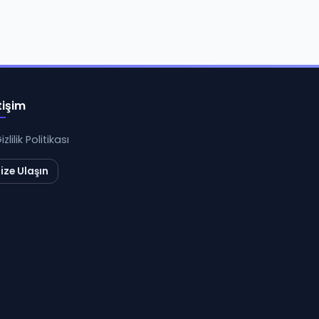
tişim
izlilik Politikası
ize Ulaşın