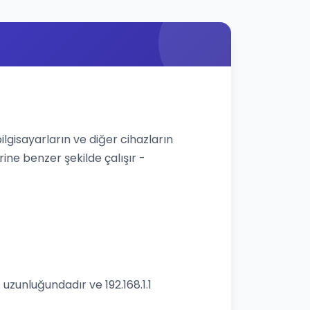
bilgisayarların ve diğer cihazların
rine benzer şekilde çalışır -
 uzunluğundadır ve 192.168.1.1