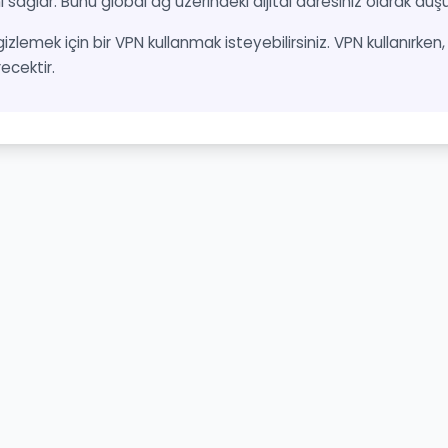
ı sağlar. Bunu global ağ üzerindeki dijital adresiniz olarak düşün
 gizlemek için bir VPN kullanmak isteyebilirsiniz. VPN kullanırke
recektir.