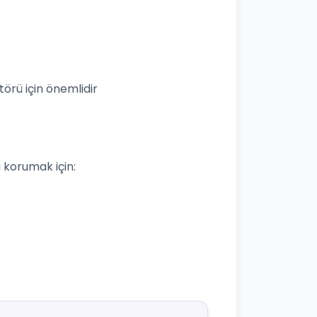
örü için önemlidir
izi korumak için: