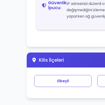
Güvenlik
IP adresinizi düzenli
İpucu:
değişmediğini izlemek 
yaparken ağ güvenliği
Kilis İlçeleri
Elbeyli