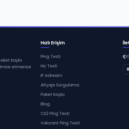
Hızlı Erişim
İle
Ping Testi
G
 paket kaybı
Hız Testi
ptimize etmenize
B
IP Adresim
Altyapı Sorgulama
Paket Kaybı
Blog
CS2 Ping Testi
Valorant Ping Testi