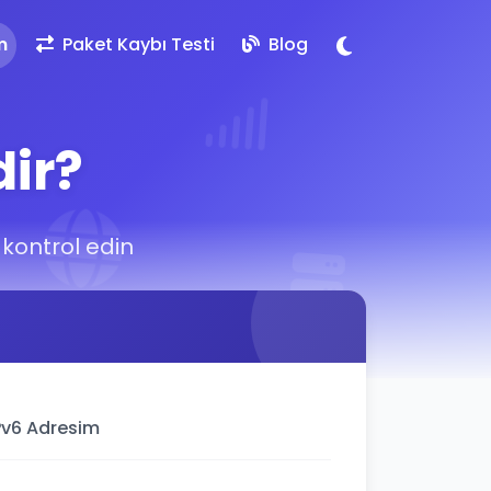
m
Paket Kaybı Testi
Blog
dir?
i kontrol edin
Pv6 Adresim