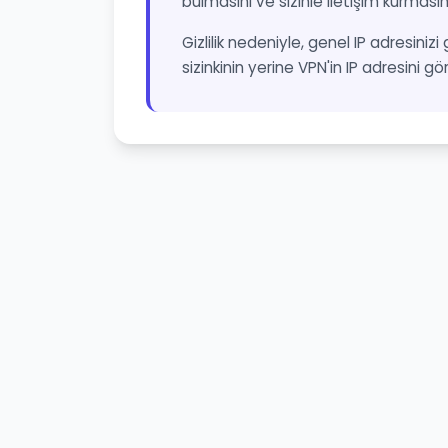
bulmasını ve sizinle iletişim kurmasın
Gizlilik nedeniyle, genel IP adresinizi
sizinkinin yerine VPN'in IP adresini gö