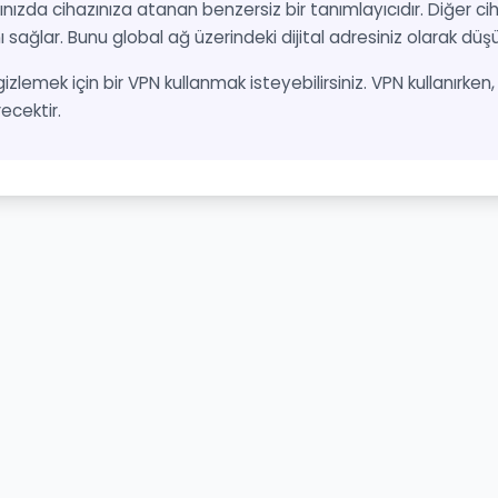
nızda cihazınıza atanan benzersiz bir tanımlayıcıdır. Diğer cih
ı sağlar. Bunu global ağ üzerindeki dijital adresiniz olarak düşün
 gizlemek için bir VPN kullanmak isteyebilirsiniz. VPN kullanırke
recektir.