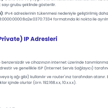
sayı grubu şeklinde gösterilir.
6)
: IPv4 adreslerinin tükenmesi nedeniyle geliştirilmiş daha 
0000:0000:8a2e:0370:7334 formatında iki nokta ile ayrılmı
Private) IP Adresleri
e benzersizdir ve cihazınızın internet üzerinde tanımlanmas
drestir ve genellikle ISP (İnternet Servis Sağlayıcı) tarafı
 veya iş ağı gibi) kullanılır ve router'ınız tarafından atanır
 içinde olurlar (örn. 192.168.x.x, 10.x.x.x).