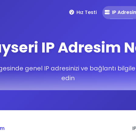
Hız Testi
IP Adresi
yseri IP Adresim N
esinde genel IP adresinizi ve bağlantı bilgiler
edin
im
I