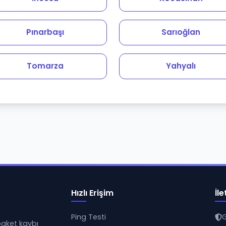
Pınarbaşı
Sarıoğlan
Tomarza
Yahyalı
Hızlı Erişim
İle
Ping Testi
G
 paket kaybı