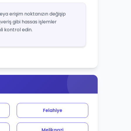
veya erişim noktanızın değişip
şveriş gibi hassas işlemler
i kontrol edin.
Felahiye
Melikgazi