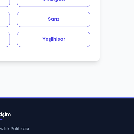
Sarız
Yeşilhisar
tişim
izlilik Politikası