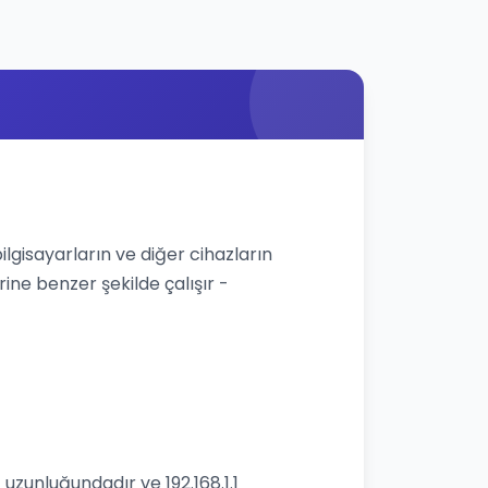
bilgisayarların ve diğer cihazların
rine benzer şekilde çalışır -
 uzunluğundadır ve 192.168.1.1