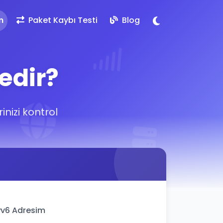
m
Paket Kaybı Testi
Blog
edir?
inizi kontrol
Pv6 Adresim