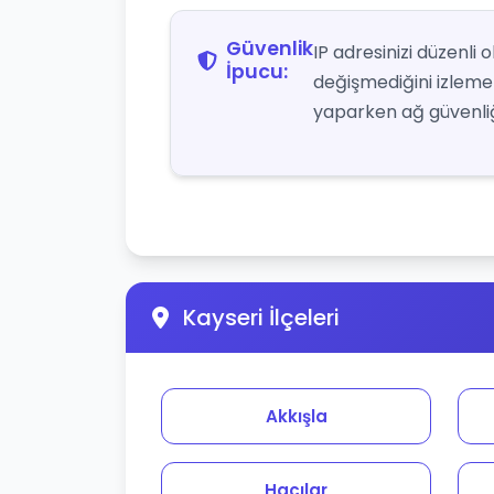
Güvenlik
IP adresinizi düzenli
İpucu:
değişmediğini izlemek 
yaparken ağ güvenliği
Kayseri İlçeleri
Akkışla
Hacılar