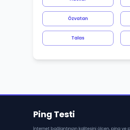
Özvatan
Talas
Ping Testi
İnternet bağlantınızın kalitesini ölçen, ping ve