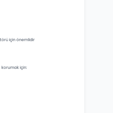
örü için önemlidir
izi korumak için: