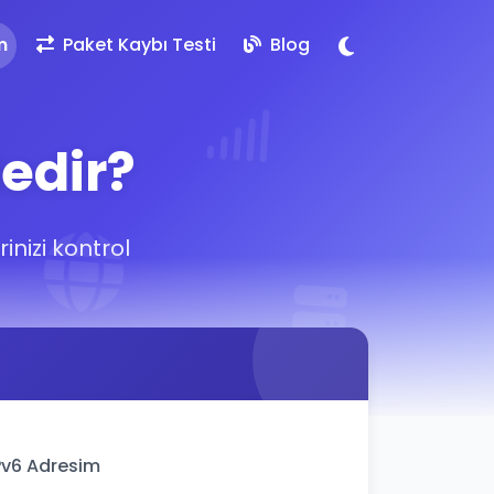
m
Paket Kaybı Testi
Blog
edir?
inizi kontrol
Pv6 Adresim