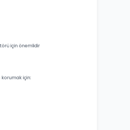
örü için önemlidir
izi korumak için: