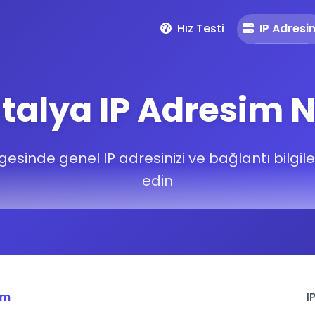
Hız Testi
IP Adresi
talya IP Adresim N
esinde genel IP adresinizi ve bağlantı bilgiler
edin
im
I