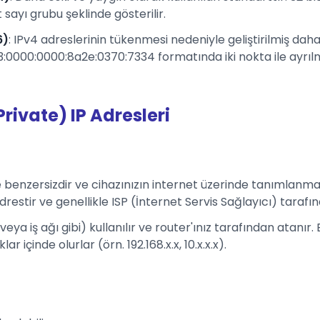
sayı grubu şeklinde gösterilir.
6)
: IPv4 adreslerinin tükenmesi nedeniyle geliştirilmiş daha 
0000:0000:8a2e:0370:7334 formatında iki nokta ile ayrılmı
Private) IP Adresleri
e benzersizdir ve cihazınızın internet üzerinde tanımlanmas
drestir ve genellikle ISP (İnternet Servis Sağlayıcı) tarafı
 veya iş ağı gibi) kullanılır ve router'ınız tarafından atanır
 içinde olurlar (örn. 192.168.x.x, 10.x.x.x).