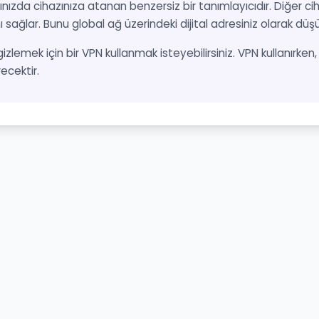
nızda cihazınıza atanan benzersiz bir tanımlayıcıdır. Diğer cih
ı sağlar. Bunu global ağ üzerindeki dijital adresiniz olarak düşün
 gizlemek için bir VPN kullanmak isteyebilirsiniz. VPN kullanırke
recektir.