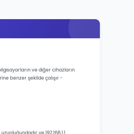
bilgisayarların ve diğer cihazların
rine benzer şekilde çalışır -
 uzunluğundadır ve 192.168.1.1