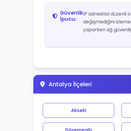
Güvenlik
IP adresinizi düzenli
İpucu:
değişmediğini izlemek 
yaparken ağ güvenliği
Antalya İlçeleri
Akseki
Döşemealtı