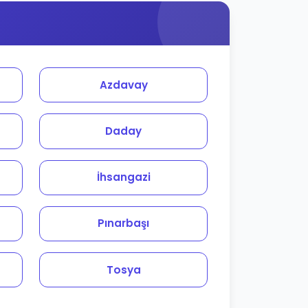
Azdavay
Daday
İhsangazi
Pınarbaşı
Tosya