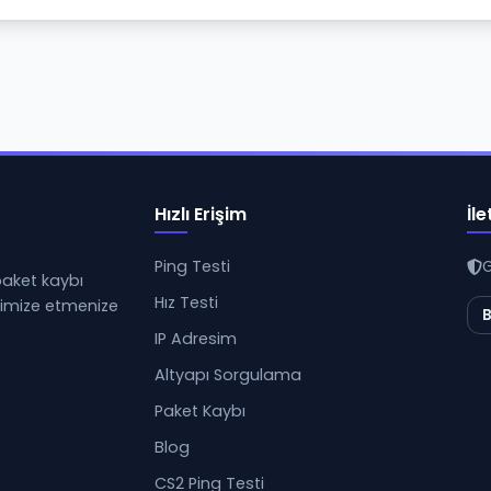
Hızlı Erişim
İle
Ping Testi
G
 paket kaybı
Hız Testi
ptimize etmenize
B
IP Adresim
Altyapı Sorgulama
Paket Kaybı
Blog
CS2 Ping Testi