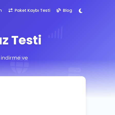
m
Paket Kaybı Testi
Blog
z Testi
 indirme ve