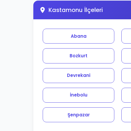
Kastamonu İlçeleri
Abana
Bozkurt
Devrekani
İnebolu
Şenpazar