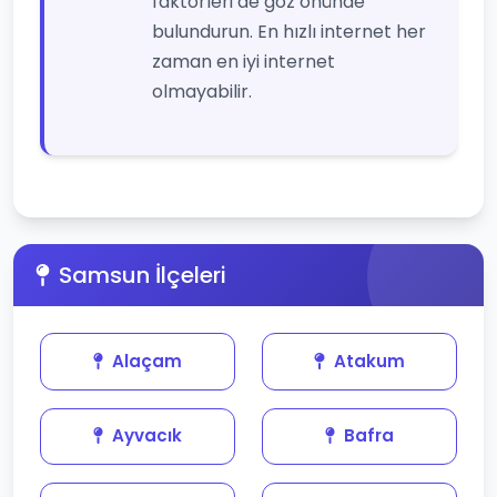
faktörleri de göz önünde
bulundurun. En hızlı internet her
zaman en iyi internet
olmayabilir.
Samsun İlçeleri
Alaçam
Atakum
Ayvacık
Bafra